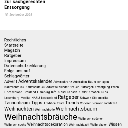
zur sachgerechten
Entsorgung
15. September 2025
Rechtliches
Startseite
Magazin
Ratgeber
Impressum
Datenschutzerklärung
Folge uns auf
Schlagwörter
Adventskalender
Advent
Adventskranz
Australien
Baum schlagen
Baumschmuck
Baumschmuck-Adventskalender
Brauch
Entsorgen
Entsorgung
Essen
Griechenland
Grönland
Hamburg
Info
Island
Kanada
KInder
Kroatien
Kuba
Ratgeber
Luxemburg
Mexiko
NABU
Neuseeland
Schweiz
Südamerika
Tannenbaum
Tipps
Trends
Tradition
trend
Vorlesen
Vorweihnachtszeit
Weihnachtsbaum
Weihnachten
Weihnachtrolle
Weihnachtsbräuche
Weihnachtsbücher
Weihnachtsdekoration
Wissen
Weihnachtsdeko
Weihnachtszeit
Weihnahcten