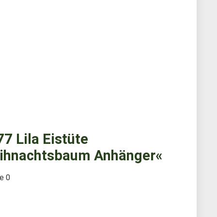
 Lila Eistüte
eihnachtsbaum Anhänger«
te
0