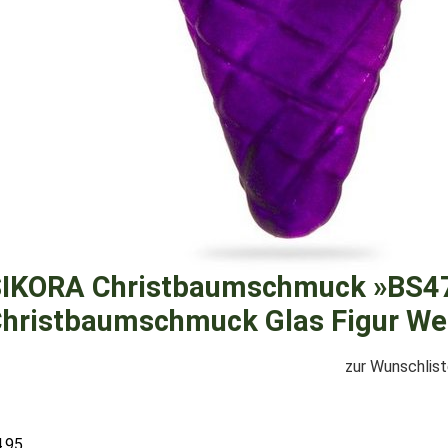
IKORA Christbaumschmuck »BS477
hristbaumschmuck Glas Figur W
zur Wunschlis
4,95