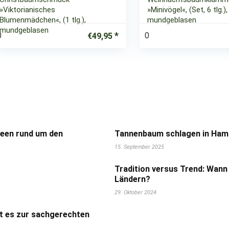
»Viktorianisches
»Minivögel«, (Set, 6 tlg.),
Blumenmädchen«, (1 tlg.),
mundgeblasen
mundgeblasen
0
0
€
49,95
deen rund um den
Tannenbaum schlagen in Hamb
15. September 2025
Tradition versus Trend: Wann
Ländern?
29. Oktober 2024
t es zur sachgerechten