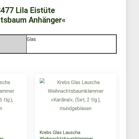
77 Lila Eistüte
htsbaum Anhänger«
Glas
Krebs Glas Lauscha
er
Weihnachtsbaumklammer