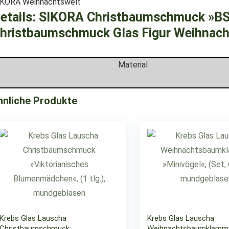
IKORA Weihnachtswelt
etails:
SIKORA Christbaumschmuck »BS4
hristbaumschmuck Glas Figur Weihnac
Material
hnliche Produkte
Krebs Glas Lauscha
Krebs Glas Lauscha
Christbaumschmuck
Weihnachtsbaumklamm