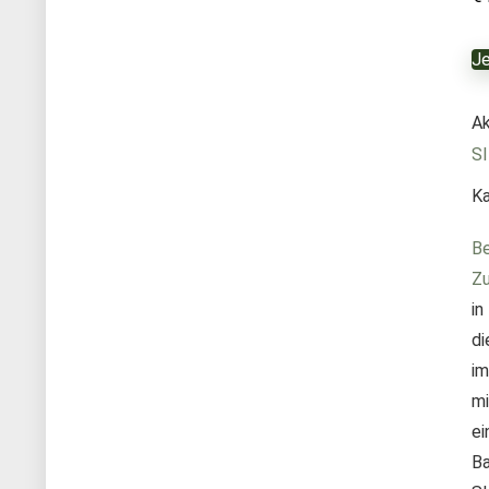
Je
Ak
S
Ka
Be
Zu
in
di
im
mi
ei
B