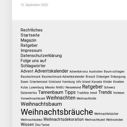
15. September 2025
Rechtliches
Startseite
Magazin
Ratgeber
Impressum
Datenschutzerklärung
Folge uns auf
Schlagwörter
Adventskalender
Advent
Adventskranz
Australien
Baum schlagen
Baumschmuck
Baumschmuck-Adventskalender
Brauch
Entsorgen
Entsorgung
Essen
Griechenland
Grönland
Hamburg
Info
Island
Kanada
KInder
Kroatien
Ratgeber
Kuba
Luxemburg
Mexiko
NABU
Neuseeland
Schweiz
Tannenbaum
Tipps
Trends
Südamerika
Tradition
trend
Vorlesen
Weihnachten
Vorweihnachtszeit
Weihnachtrolle
Weihnachtsbaum
Weihnachtsbräuche
Weihnachtsbücher
Weihnachtsdekoration
Weihnachtsdeko
Weihnachtszeit
Weihnahcten
Wissen
Öko-Tanne