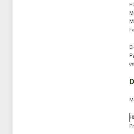
Ho
Ma
Mi
Fa
Di
Py
en
D
M
H
Pr