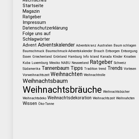
Rechtliches
Startseite
Magazin
Ratgeber
Impressum
Datenschutzerklärung
Folge uns auf
Schlagwörter
Adventskalender
Advent
Adventskranz
Australien
Baum schlagen
Baumschmuck
Baumschmuck-Adventskalender
Brauch
Entsorgen
Entsorgung
Essen
Griechenland
Grönland
Hamburg
Info
Island
Kanada
KInder
Kroatien
Ratgeber
Kuba
Luxemburg
Mexiko
NABU
Neuseeland
Schweiz
Tannenbaum
Tipps
Trends
Südamerika
Tradition
trend
Vorlesen
Weihnachten
Vorweihnachtszeit
Weihnachtrolle
Weihnachtsbaum
Weihnachtsbräuche
Weihnachtsbücher
Weihnachtsdekoration
Weihnachtsdeko
Weihnachtszeit
Weihnahcten
Wissen
Öko-Tanne