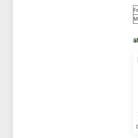
F
Ma
ä