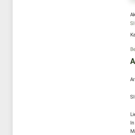
Ak
S
Ka
Be
A
Ar
S
Li
In
Ma