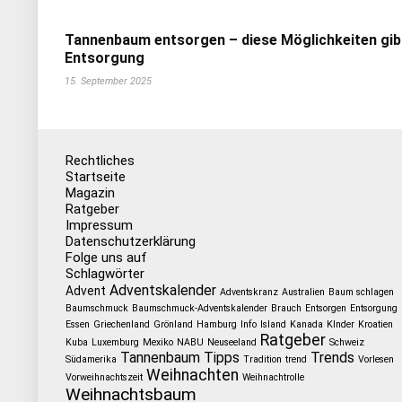
Tannenbaum entsorgen – diese Möglichkeiten gib
Entsorgung
15. September 2025
Rechtliches
Startseite
Magazin
Ratgeber
Impressum
Datenschutzerklärung
Folge uns auf
Schlagwörter
Adventskalender
Advent
Adventskranz
Australien
Baum schlagen
Baumschmuck
Baumschmuck-Adventskalender
Brauch
Entsorgen
Entsorgung
Essen
Griechenland
Grönland
Hamburg
Info
Island
Kanada
KInder
Kroatien
Ratgeber
Kuba
Luxemburg
Mexiko
NABU
Neuseeland
Schweiz
Tannenbaum
Tipps
Trends
Südamerika
Tradition
trend
Vorlesen
Weihnachten
Vorweihnachtszeit
Weihnachtrolle
Weihnachtsbaum