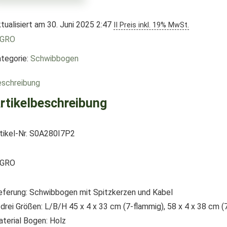
tualisiert am 30. Juni 2025 2:47
II Preis inkl. 19% MwSt.
IGRO
tegorie:
Schwibbogen
schreibung
rtikelbeschreibung
tikel-Nr. S0A280I7P2
IGRO
eferung: Schwibbogen mit Spitzkerzen und Kabel
 drei Größen: L/B/H 45 x 4 x 33 cm (7-flammig), 58 x 4 x 38 cm 
terial Bogen: Holz