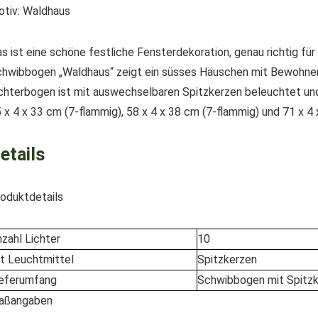
tiv: Waldhaus
s ist eine schöne festliche Fensterdekoration, genau richtig fü
hwibbogen „Waldhaus“ zeigt ein süsses Häuschen mit Bewohner
chterbogen ist mit auswechselbaren Spitzkerzen beleuchtet und h
 x 4 x 33 cm (7-flammig), 58 x 4 x 38 cm (7-flammig) und 71 x 4
etails
oduktdetails
zahl Lichter
10
t Leuchtmittel
Spitzkerzen
ieferumfang
Schwibbogen mit Spitzk
aßangaben