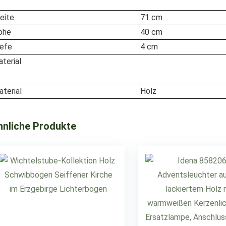
eite
71 cm
öhe
40 cm
iefe
4 cm
terial
terial
Holz
hnliche Produkte