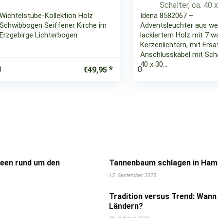
Wichtelstube-Kollektion Holz
Idena 8582067 –
Schwibbogen Seiffener Kirche im
Adventsleuchter aus we
Erzgebirge Lichterbogen
lackiertem Holz mit 7 
Kerzenlichtern, mit Ers
Anschlusskabel mit Schal
40 x 30…
0
0
€
49,95
deen rund um den
Tannenbaum schlagen in Hamb
15. September 2025
Tradition versus Trend: Wann
Ländern?