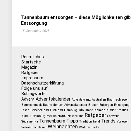
Tannenbaum entsorgen – diese Möglichkeiten gib
Entsorgung
15. September 2025
Rechtliches
Startseite
Magazin
Ratgeber
Impressum
Datenschutzerklärung
Folge uns auf
Schlagwörter
Adventskalender
Advent
Adventskranz
Australien
Baum schlagen
Baumschmuck
Baumschmuck-Adventskalender
Brauch
Entsorgen
Entsorgung
Essen
Griechenland
Grönland
Hamburg
Info
Island
Kanada
KInder
Kroatien
Ratgeber
Kuba
Luxemburg
Mexiko
NABU
Neuseeland
Schweiz
Tannenbaum
Tipps
Trends
Südamerika
Tradition
trend
Vorlesen
Weihnachten
Vorweihnachtszeit
Weihnachtrolle