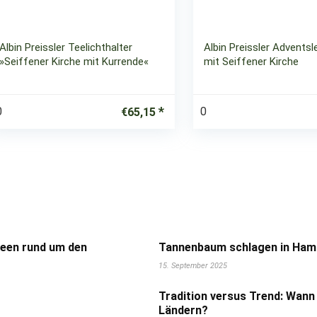
Albin Preissler Teelichthalter
Albin Preissler Adventsl
»Seiffener Kirche mit Kurrende«
mit Seiffener Kirche
0
0
€
65,15
deen rund um den
Tannenbaum schlagen in Hamb
15. September 2025
Tradition versus Trend: Wann
Ländern?