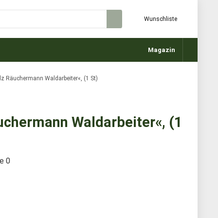
Wunschliste
Magazin
 Räuchermann Waldarbeiter«, (1 St)
chermann Waldarbeiter«, (1
te
0