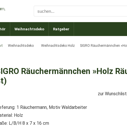
hör
Weihnachtsdeko
Ratgeber
rt
Weihnachtsdeko
Weihnachtsdeko Holz
SIGRO Räuchermännchen »Holz
IGRO Räuchermännchen »Holz Räu
t)
zur Wunschlis
eferung: 1 Räuchermann, Motiv Waldarbeiter
terial: Holz
ße: L/B/H 8 x 7 x 16 cm