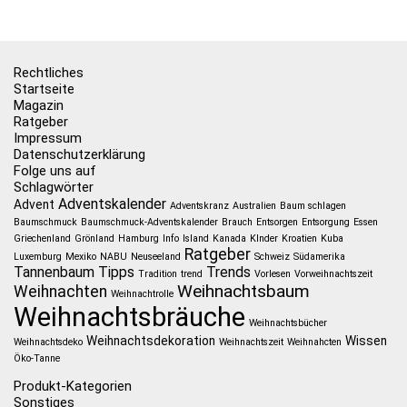
Rechtliches
Startseite
Magazin
Ratgeber
Impressum
Datenschutzerklärung
Folge uns auf
Schlagwörter
Adventskalender
Advent
Adventskranz
Australien
Baum schlagen
Baumschmuck
Baumschmuck-Adventskalender
Brauch
Entsorgen
Entsorgung
Essen
Griechenland
Grönland
Hamburg
Info
Island
Kanada
KInder
Kroatien
Kuba
Ratgeber
Luxemburg
Mexiko
NABU
Neuseeland
Schweiz
Südamerika
Tannenbaum
Tipps
Trends
Tradition
trend
Vorlesen
Vorweihnachtszeit
Weihnachtsbaum
Weihnachten
Weihnachtrolle
Weihnachtsbräuche
Weihnachtsbücher
Weihnachtsdekoration
Wissen
Weihnachtsdeko
Weihnachtszeit
Weihnahcten
Öko-Tanne
Produkt-Kategorien
Sonstiges