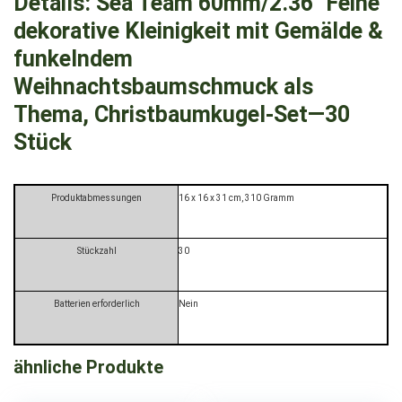
Details:
Sea Team 60mm/2.36″ Feine
dekorative Kleinigkeit mit Gemälde &
funkelndem
Weihnachtsbaumschmuck als
Thema, Christbaumkugel-Set—30
Stück
Produktabmessungen
‎16 x 16 x 31 cm, 310 Gramm
Stückzahl
‎30
Batterien erforderlich
‎Nein
ähnliche Produkte