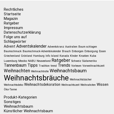
Rechtliches
Startseite
Magazin
Ratgeber
Impressum
Datenschutzerklärung
Folge uns auf
Schlagwörter
Adventskalender
Advent
Adventskranz
Australien
Baum schlagen
Baumschmuck
Baumschmuck-Adventskalender
Brauch
Entsorgen
Entsorgung
Essen
Griechenland
Grönland
Hamburg
Info
Island
Kanada
KInder
Kroatien
Kuba
Ratgeber
Luxemburg
Mexiko
NABU
Neuseeland
Schweiz
Südamerika
Tannenbaum
Tipps
Trends
Tradition
trend
Vorlesen
Vorweihnachtszeit
Weihnachtsbaum
Weihnachten
Weihnachtrolle
Weihnachtsbräuche
Weihnachtsbücher
Weihnachtsdekoration
Wissen
Weihnachtsdeko
Weihnachtszeit
Weihnahcten
Öko-Tanne
Produkt-Kategorien
Sonstiges
Weihnachtsbaum
Künstlicher Weihnachtsbaum