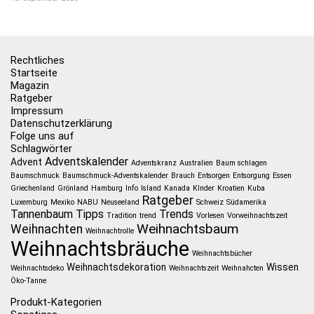
Rechtliches
Startseite
Magazin
Ratgeber
Impressum
Datenschutzerklärung
Folge uns auf
Schlagwörter
Adventskalender
Advent
Adventskranz
Australien
Baum schlagen
Baumschmuck
Baumschmuck-Adventskalender
Brauch
Entsorgen
Entsorgung
Essen
Griechenland
Grönland
Hamburg
Info
Island
Kanada
KInder
Kroatien
Kuba
Ratgeber
Luxemburg
Mexiko
NABU
Neuseeland
Schweiz
Südamerika
Tannenbaum
Tipps
Trends
Tradition
trend
Vorlesen
Vorweihnachtszeit
Weihnachtsbaum
Weihnachten
Weihnachtrolle
Weihnachtsbräuche
Weihnachtsbücher
Weihnachtsdekoration
Wissen
Weihnachtsdeko
Weihnachtszeit
Weihnahcten
Öko-Tanne
Produkt-Kategorien