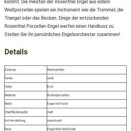
kommt. Die meisten der Rosenthal Engel aus edlem
Weißporzellan spielen ein Instrument wie die Trommel, die
Triangel oder das Becken. Einige der entzückenden
Rosenthal Porzellan-Engel werfen einen Handkuss zu.
Stellen Sie Ihr persönliches Engelsorchester zusammen!
Details
Anlässe
Weihnachten
Farbe
weiß
Höhe
8 cm
Material
Biskuitporzellan
Motiv
Engel mit Hund
Oberflächenoptik
matt
Art Herstellung
maschinell
Serie
Engel klein Weiß matt