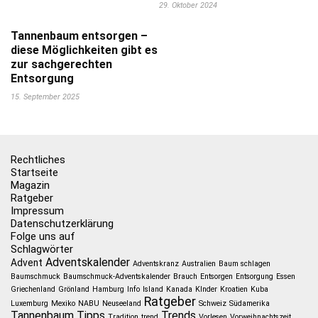
29. Oktober 2024
Tannenbaum entsorgen –
diese Möglichkeiten gibt es
zur sachgerechten
Entsorgung
15. September 2025
Rechtliches
Startseite
Magazin
Ratgeber
Impressum
Datenschutzerklärung
Folge uns auf
Schlagwörter
Adventskalender
Advent
Adventskranz
Australien
Baum schlagen
Baumschmuck
Baumschmuck-Adventskalender
Brauch
Entsorgen
Entsorgung
Essen
Griechenland
Grönland
Hamburg
Info
Island
Kanada
KInder
Kroatien
Kuba
Ratgeber
Luxemburg
Mexiko
NABU
Neuseeland
Schweiz
Südamerika
Tannenbaum
Tipps
Trends
Tradition
trend
Vorlesen
Vorweihnachtszeit