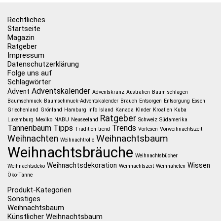
Rechtliches
Startseite
Magazin
Ratgeber
Impressum
Datenschutzerklärung
Folge uns auf
Schlagwörter
Adventskalender
Advent
Adventskranz
Australien
Baum schlagen
Baumschmuck
Baumschmuck-Adventskalender
Brauch
Entsorgen
Entsorgung
Essen
Griechenland
Grönland
Hamburg
Info
Island
Kanada
KInder
Kroatien
Kuba
Ratgeber
Luxemburg
Mexiko
NABU
Neuseeland
Schweiz
Südamerika
Tannenbaum
Tipps
Trends
Tradition
trend
Vorlesen
Vorweihnachtszeit
Weihnachtsbaum
Weihnachten
Weihnachtrolle
Weihnachtsbräuche
Weihnachtsbücher
Weihnachtsdekoration
Wissen
Weihnachtsdeko
Weihnachtszeit
Weihnahcten
Öko-Tanne
Produkt-Kategorien
Sonstiges
Weihnachtsbaum
Künstlicher Weihnachtsbaum