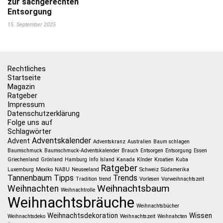
zur sachgerechten
Entsorgung
15. September 2025
Rechtliches
Startseite
Magazin
Ratgeber
Impressum
Datenschutzerklärung
Folge uns auf
Schlagwörter
Adventskalender
Advent
Adventskranz
Australien
Baum schlagen
Baumschmuck
Baumschmuck-Adventskalender
Brauch
Entsorgen
Entsorgung
Essen
Griechenland
Grönland
Hamburg
Info
Island
Kanada
KInder
Kroatien
Kuba
Ratgeber
Luxemburg
Mexiko
NABU
Neuseeland
Schweiz
Südamerika
Tannenbaum
Tipps
Trends
Tradition
trend
Vorlesen
Vorweihnachtszeit
Weihnachtsbaum
Weihnachten
Weihnachtrolle
Weihnachtsbräuche
Weihnachtsbücher
Weihnachtsdekoration
Wissen
Weihnachtsdeko
Weihnachtszeit
Weihnahcten