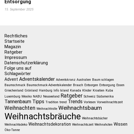
Entsorgung
15. September 2025
Rechtliches
Startseite
Magazin
Ratgeber
Impressum
Datenschutzerklärung
Folge uns auf
Schlagwörter
Adventskalender
Advent
Adventskranz
Australien
Baum schlagen
Baumschmuck
Baumschmuck-Adventskalender
Brauch
Entsorgen
Entsorgung
Essen
Griechenland
Grönland
Hamburg
Info
Island
Kanada
KInder
Kroatien
Kuba
Ratgeber
Luxemburg
Mexiko
NABU
Neuseeland
Schweiz
Südamerika
Tannenbaum
Tipps
Trends
Tradition
trend
Vorlesen
Vorweihnachtszeit
Weihnachtsbaum
Weihnachten
Weihnachtrolle
Weihnachtsbräuche
Weihnachtsbücher
Weihnachtsdekoration
Wissen
Weihnachtsdeko
Weihnachtszeit
Weihnahcten
Öko-Tanne