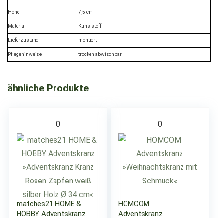
Höhe
7,5 cm
Material
Kunststoff
Lieferzustand
montiert
Pflegehinweise
trocken abwischbar
ähnliche Produkte
0
0
matches21 HOME &
HOMCOM
HOBBY Adventskranz
Adventskranz