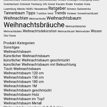
Griechenland
Grönland
Hamburg
Info
Island
Kanada
KInder
Kroatien
Kuba
Ratgeber
Luxemburg
Mexiko
NABU
Neuseeland
Schweiz
Südamerika
Tannenbaum
Tipps
Trends
Tradition
trend
Vorlesen
Vorweihnachtszeit
Weihnachtsbaum
Weihnachten
Weihnachtrolle
Weihnachtsbräuche
Weihnachtsbücher
Weihnachtsdekoration
Wissen
Weihnachtsdeko
Weihnachtszeit
Weihnahcten
Öko-Tanne
Produkt-Kategorien
Sonstiges
Weihnachtsbaum
Künstlicher Weihnachtsbaum
künstlicher Weihnachtsbaum geschmückt
künstlicher Weihnachtsbaum mit Beleuchtung
Tisch Weihnachtsbaum
Weihnachtsbaum 120 cm
Weihnachtsbaum 150 cm
Weihnachtsbaum 180 cm
Weihnachtsbaum 1M
Weihnachtsbaum geschmückt
Weihnachtsbaum Holz
Weihnachtsbaum im Topf
Weihnachtsbaum Metall