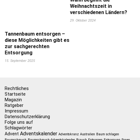
Weihnachtszeit in
verschiedenen Ländern?
29. Oktober 2024
Tannenbaum entsorgen –
diese Möglichkeiten gibt es
zur sachgerechten
Entsorgung
15. September 2025
Rechtliches
Startseite
Magazin
Ratgeber
Impressum
Datenschutzerklärung
Folge uns auf
Schlagwörter
Adventskalender
Advent
Adventskranz
Australien
Baum schlagen
Baumschmuck
Baumschmuck-Adventskalender
Brauch
Entsorgen
Entsorgung
Essen