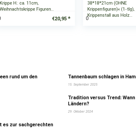
Krippe H.: ca. 11cm,
38*18*21cm (OHNE
Weihnachtskrippe Figuren…
Krippenfiguren)« (1-tlg),
Krippenstall aus Holz…
0
0
€
20,95
deen rund um den
Tannenbaum schlagen in Hamb
15. September 2025
Tradition versus Trend: Wann
Ländern?
29. Oktober 2024
t es zur sachgerechten