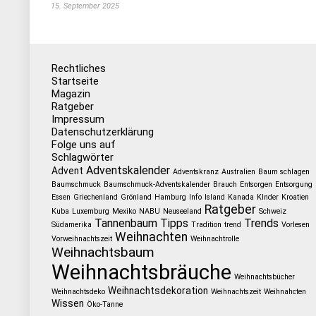
15. September 2025
Rechtliches
Startseite
Magazin
Ratgeber
Impressum
Datenschutzerklärung
Folge uns auf
Schlagwörter
Adventskalender
Advent
Adventskranz
Australien
Baum schlagen
Baumschmuck
Baumschmuck-Adventskalender
Brauch
Entsorgen
Entsorgung
Essen
Griechenland
Grönland
Hamburg
Info
Island
Kanada
KInder
Kroatien
Ratgeber
Kuba
Luxemburg
Mexiko
NABU
Neuseeland
Schweiz
Tannenbaum
Tipps
Trends
Südamerika
Tradition
trend
Vorlesen
Weihnachten
Vorweihnachtszeit
Weihnachtrolle
Weihnachtsbaum
Weihnachtsbräuche
Weihnachtsbücher
Weihnachtsdekoration
Weihnachtsdeko
Weihnachtszeit
Weihnahcten
Wissen
Öko-Tanne