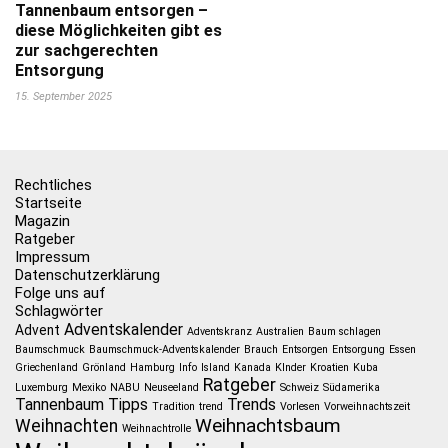
Tannenbaum entsorgen –
diese Möglichkeiten gibt es
zur sachgerechten
Entsorgung
15. September 2025
Rechtliches
Startseite
Magazin
Ratgeber
Impressum
Datenschutzerklärung
Folge uns auf
Schlagwörter
Adventskalender
Advent
Adventskranz
Australien
Baum schlagen
Baumschmuck
Baumschmuck-Adventskalender
Brauch
Entsorgen
Entsorgung
Essen
Griechenland
Grönland
Hamburg
Info
Island
Kanada
KInder
Kroatien
Kuba
Ratgeber
Luxemburg
Mexiko
NABU
Neuseeland
Schweiz
Südamerika
Tannenbaum
Tipps
Trends
Tradition
trend
Vorlesen
Vorweihnachtszeit
Weihnachtsbaum
Weihnachten
Weihnachtrolle