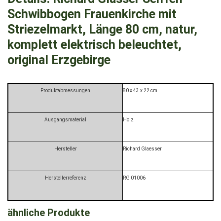
Schwibbogen Frauenkirche mit
Striezelmarkt, Länge 80 cm, natur,
komplett elektrisch beleuchtet,
original Erzgebirge
Produktabmessungen
‎80 x 43 x 22 cm
Ausgangsmaterial
‎Holz
Hersteller
‎Richard Glaesser
Herstellerreferenz
‎RG 01006
ähnliche Produkte