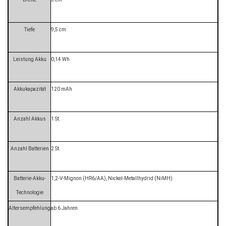
Tiefe
9,5 cm
Leistung Akku
0,14 Wh
Akkukapazität
120 mAh
Anzahl Akkus
1 St.
Anzahl Batterien
2 St.
Batterie-Akku-
1,2-V-Mignon (HR6/AA), Nickel-Metallhydrid (NiMH)
Technologie
Altersempfehlung
ab 6 Jahren