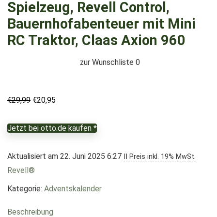
Spielzeug, Revell Control,
Bauernhofabenteuer mit Mini
RC Traktor, Claas Axion 960
zur Wunschliste
0
Ursprünglicher
Aktueller
€
29,99
€
20,95
Preis
Preis
war:
ist:
Jetzt bei otto.de kaufen *
€29,99
€20,95.
Aktualisiert am 22. Juni 2025 6:27
II Preis inkl. 19% MwSt.
Revell®
Kategorie:
Adventskalender
Beschreibung