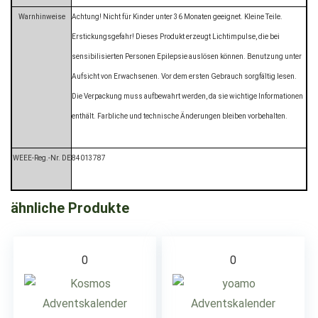
Warnhinweise
Achtung! Nicht für Kinder unter 36 Monaten geeignet. Kleine Teile.
Erstickungsgefahr! Dieses Produkt erzeugt Lichtimpulse, die bei
sensibilisierten Personen Epilepsie auslösen können. Benutzung unter
Aufsicht von Erwachsenen. Vor dem ersten Gebrauch sorgfältig lesen.
Die Verpackung muss aufbewahrt werden, da sie wichtige Informationen
enthält. Farbliche und technische Änderungen bleiben vorbehalten.
WEEE-Reg.-Nr. DE
84013787
ähnliche Produkte
0
0