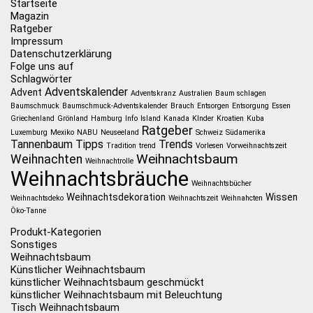
Startseite
Magazin
Ratgeber
Impressum
Datenschutzerklärung
Folge uns auf
Schlagwörter
Adventskalender
Advent
Adventskranz
Australien
Baum schlagen
Baumschmuck
Baumschmuck-Adventskalender
Brauch
Entsorgen
Entsorgung
Essen
Griechenland
Grönland
Hamburg
Info
Island
Kanada
KInder
Kroatien
Kuba
Ratgeber
Luxemburg
Mexiko
NABU
Neuseeland
Schweiz
Südamerika
Tannenbaum
Tipps
Trends
Tradition
trend
Vorlesen
Vorweihnachtszeit
Weihnachtsbaum
Weihnachten
Weihnachtrolle
Weihnachtsbräuche
Weihnachtsbücher
Weihnachtsdekoration
Wissen
Weihnachtsdeko
Weihnachtszeit
Weihnahcten
Öko-Tanne
Produkt-Kategorien
Sonstiges
Weihnachtsbaum
Künstlicher Weihnachtsbaum
künstlicher Weihnachtsbaum geschmückt
künstlicher Weihnachtsbaum mit Beleuchtung
Tisch Weihnachtsbaum