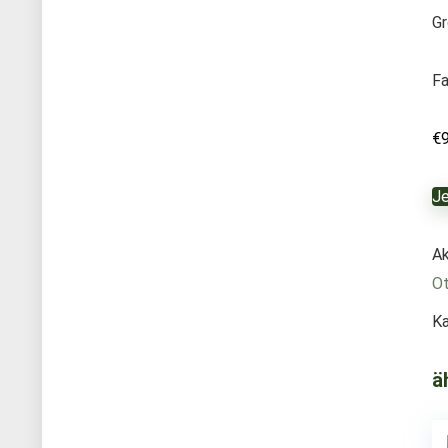
Gr
Fa
€
Je
Ak
Ot
Ka
ä