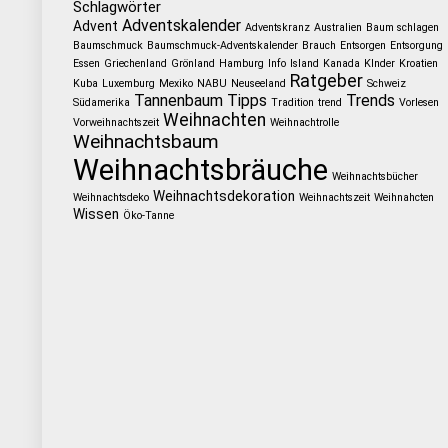
Schlagwörter
Adventskalender
Advent
Adventskranz
Australien
Baum schlagen
Baumschmuck
Baumschmuck-Adventskalender
Brauch
Entsorgen
Entsorgung
Essen
Griechenland
Grönland
Hamburg
Info
Island
Kanada
KInder
Kroatien
Ratgeber
Kuba
Luxemburg
Mexiko
NABU
Neuseeland
Schweiz
Tannenbaum
Tipps
Trends
Südamerika
Tradition
trend
Vorlesen
Weihnachten
Vorweihnachtszeit
Weihnachtrolle
Weihnachtsbaum
Weihnachtsbräuche
Weihnachtsbücher
Weihnachtsdekoration
Weihnachtsdeko
Weihnachtszeit
Weihnahcten
Wissen
Öko-Tanne