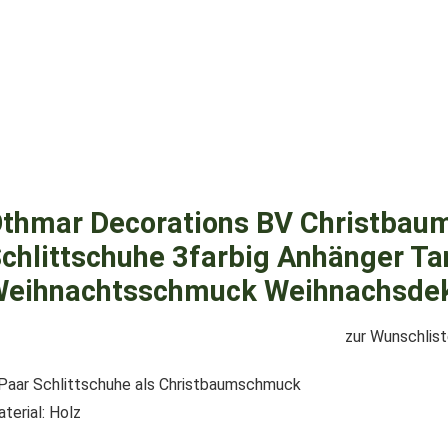
thmar Decorations BV Christbau
chlittschuhe 3farbig Anhänger 
eihnachtsschmuck Weihnachsde
zur Wunschlis
Paar Schlittschuhe als Christbaumschmuck
terial: Holz