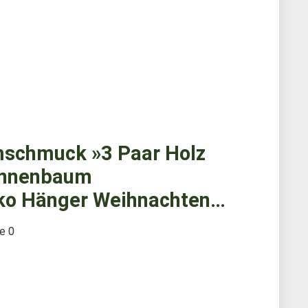
mschmuck »3 Paar Holz
Tannenbaum
ko Hänger Weihnachten…
te
0