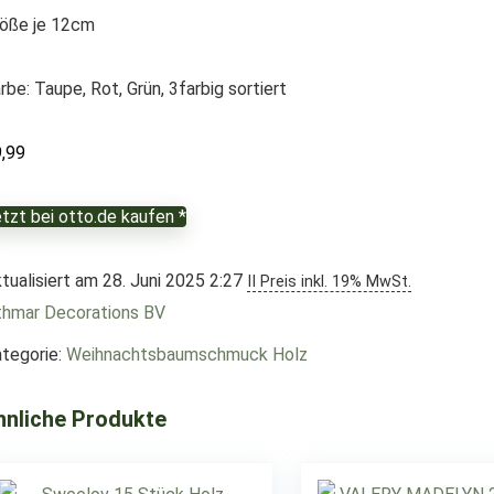
öße je 12cm
rbe: Taupe, Rot, Grün, 3farbig sortiert
9,99
tzt bei otto.de kaufen *
tualisiert am 28. Juni 2025 2:27
II Preis inkl. 19% MwSt.
hmar Decorations BV
tegorie:
Weihnachtsbaumschmuck Holz
hnliche Produkte