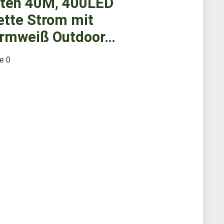
hten 40M, 400LED
ette Strom mit
armweiß Outdoor…
te
0