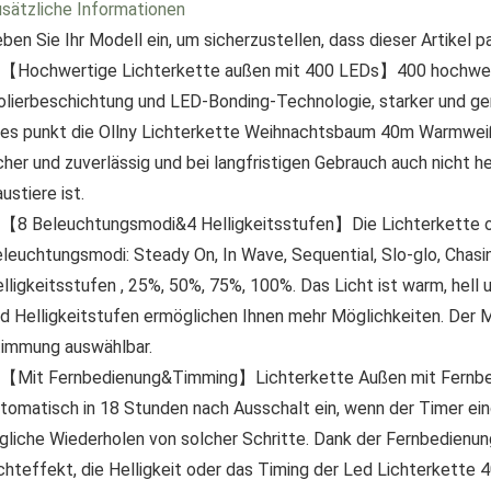
sätzliche Informationen
ben Sie Ihr Modell ein, um sicherzustellen, dass dieser Artikel p
【Hochwertige Lichterkette außen mit 400 LEDs】400 hochwer
olierbeschichtung und LED-Bonding-Technologie, starker und ger
les punkt die Ollny Lichterkette Weihnachtsbaum 40m Warmweiß.
cher und zuverlässig und bei langfristigen Gebrauch auch nicht h
ustiere ist.
【8 Beleuchtungsmodi&4 Helligkeitsstufen】Die Lichterkette ou
leuchtungsmodi: Steady On, In Wave, Sequential, Slo-glo, Chasin
lligkeitsstufen , 25%, 50%, 75%, 100%. Das Licht ist warm, hel
d Helligkeitstufen ermöglichen Ihnen mehr Möglichkeiten. Der 
immung auswählbar.
【Mit Fernbedienung&Timming】Lichterkette Außen mit Fernbedi
tomatisch in 18 Stunden nach Ausschalt ein, wenn der Timer ei
gliche Wiederholen von solcher Schritte. Dank der Fernbedienun
chteffekt, die Helligkeit oder das Timing der Led Lichterkette 