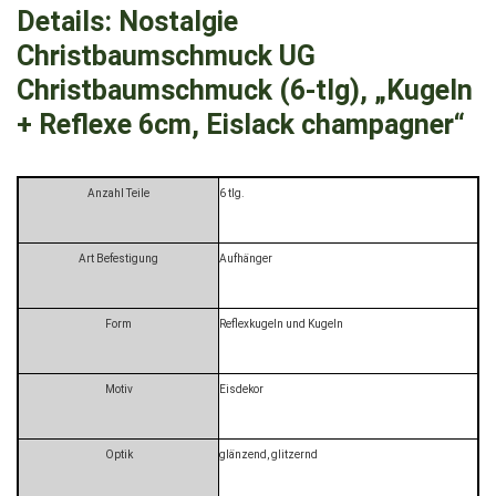
Details:
Nostalgie
Christbaumschmuck UG
Christbaumschmuck (6-tlg), „Kugeln
+ Reflexe 6cm, Eislack champagner“
Anzahl Teile
6 tlg.
Art Befestigung
Aufhänger
Form
Reflexkugeln und Kugeln
Motiv
Eisdekor
Optik
glänzend, glitzernd