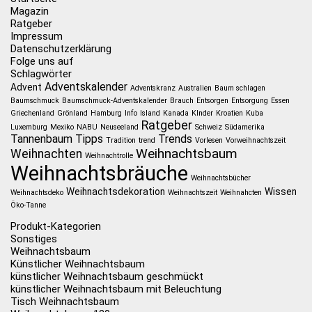
Magazin
Ratgeber
Impressum
Datenschutzerklärung
Folge uns auf
Schlagwörter
Adventskalender
Advent
Adventskranz
Australien
Baum schlagen
Baumschmuck
Baumschmuck-Adventskalender
Brauch
Entsorgen
Entsorgung
Essen
Griechenland
Grönland
Hamburg
Info
Island
Kanada
KInder
Kroatien
Kuba
Ratgeber
Luxemburg
Mexiko
NABU
Neuseeland
Schweiz
Südamerika
Tannenbaum
Tipps
Trends
Tradition
trend
Vorlesen
Vorweihnachtszeit
Weihnachtsbaum
Weihnachten
Weihnachtrolle
Weihnachtsbräuche
Weihnachtsbücher
Weihnachtsdekoration
Wissen
Weihnachtsdeko
Weihnachtszeit
Weihnahcten
Öko-Tanne
Produkt-Kategorien
Sonstiges
Weihnachtsbaum
Künstlicher Weihnachtsbaum
künstlicher Weihnachtsbaum geschmückt
künstlicher Weihnachtsbaum mit Beleuchtung
Tisch Weihnachtsbaum