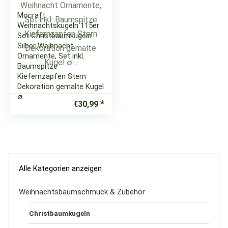
Mocraft
Weihnachtskugeln 115er
Set Christbaumkugeln
Silber Weihnacht
Ornamente, Set inkl.
Baumspitze
Kiefernzapfen Stern
Dekoration gemalte Kugel
∅…
€
30,99
Alle Kategorien anzeigen
Weihnachtsbaumschmuck & Zubehör
Christbaumkugeln