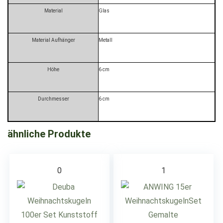
Material
Glas
Material Aufhänger
Metall
Höhe
6 cm
Durchmesser
6 cm
ähnliche Produkte
0
1