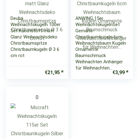
Deuba
ANWING 15er
Weihnachtskugeln 100er
WeihnachtskugelnSet
Set Kunststoff matt
Gemalte
Glanz Weihnachtsdeko
Christbaumkugeln 6cm
Christbaumspitze
Weihnachtsbaum Kugeln
Christbaumkugeln Ø 3 6
Ornamente
cm rot
Baumschmuck
Weihnachten Anhänger
für Weihnachten…
€
21,95
€
3,99
0