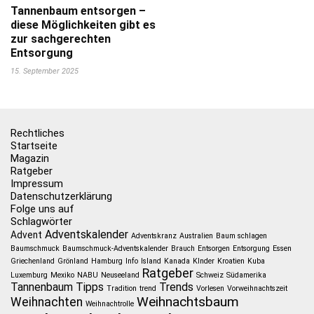
Tannenbaum entsorgen –
diese Möglichkeiten gibt es
zur sachgerechten
Entsorgung
15. September 2025
Rechtliches
Startseite
Magazin
Ratgeber
Impressum
Datenschutzerklärung
Folge uns auf
Schlagwörter
Adventskalender
Advent
Adventskranz
Australien
Baum schlagen
Baumschmuck
Baumschmuck-Adventskalender
Brauch
Entsorgen
Entsorgung
Essen
Griechenland
Grönland
Hamburg
Info
Island
Kanada
KInder
Kroatien
Kuba
Ratgeber
Luxemburg
Mexiko
NABU
Neuseeland
Schweiz
Südamerika
Tannenbaum
Tipps
Trends
Tradition
trend
Vorlesen
Vorweihnachtszeit
Weihnachtsbaum
Weihnachten
Weihnachtrolle