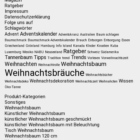
Magazin
Ratgeber
Impressum
Datenschutzerklärung
Folge uns auf
Schlagwörter
Adventskalender
Advent
Adventskranz
Australien
Baum schlagen
Baumschmuck
Baumschmuck-Adventskalender
Brauch
Entsorgen
Entsorgung
Essen
Griechenland
Grönland
Hamburg
Info
Island
Kanada
KInder
Kroatien
Kuba
Ratgeber
Luxemburg
Mexiko
NABU
Neuseeland
Schweiz
Südamerika
Tannenbaum
Tipps
Trends
Tradition
trend
Vorlesen
Vorweihnachtszeit
Weihnachtsbaum
Weihnachten
Weihnachtrolle
Weihnachtsbräuche
Weihnachtsbücher
Weihnachtsdekoration
Wissen
Weihnachtsdeko
Weihnachtszeit
Weihnahcten
Öko-Tanne
Produkt-Kategorien
Sonstiges
Weihnachtsbaum
Künstlicher Weihnachtsbaum
künstlicher Weihnachtsbaum geschmückt
künstlicher Weihnachtsbaum mit Beleuchtung
Tisch Weihnachtsbaum
Weihnachtsbaum 120 cm