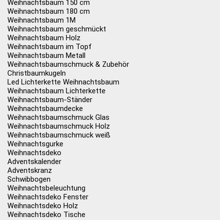
Weihnachtsbaum 150 cm
Weihnachtsbaum 180 cm
Weihnachtsbaum 1M
Weihnachtsbaum geschmückt
Weihnachtsbaum Holz
Weihnachtsbaum im Topf
Weihnachtsbaum Metall
Weihnachtsbaumschmuck & Zubehör
Christbaumkugeln
Led Lichterkette Weihnachtsbaum
Weihnachtsbaum Lichterkette
Weihnachtsbaum-Ständer
Weihnachtsbaumdecke
Weihnachtsbaumschmuck Glas
Weihnachtsbaumschmuck Holz
Weihnachtsbaumschmuck weiß
Weihnachtsgurke
Weihnachtsdeko
Adventskalender
Adventskranz
Schwibbogen
Weihnachtsbeleuchtung
Weihnachtsdeko Fenster
Weihnachtsdeko Holz
Weihnachtsdeko Tische