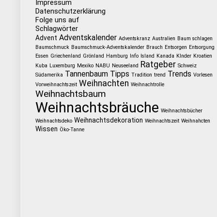
Impressum
Datenschutzerklärung
Folge uns auf
Schlagwörter
Adventskalender
Advent
Adventskranz
Australien
Baum schlagen
Baumschmuck
Baumschmuck-Adventskalender
Brauch
Entsorgen
Entsorgung
Essen
Griechenland
Grönland
Hamburg
Info
Island
Kanada
KInder
Kroatien
Ratgeber
Kuba
Luxemburg
Mexiko
NABU
Neuseeland
Schweiz
Tannenbaum
Tipps
Trends
Südamerika
Tradition
trend
Vorlesen
Weihnachten
Vorweihnachtszeit
Weihnachtrolle
Weihnachtsbaum
Weihnachtsbräuche
Weihnachtsbücher
Weihnachtsdekoration
Weihnachtsdeko
Weihnachtszeit
Weihnahcten
Wissen
Öko-Tanne