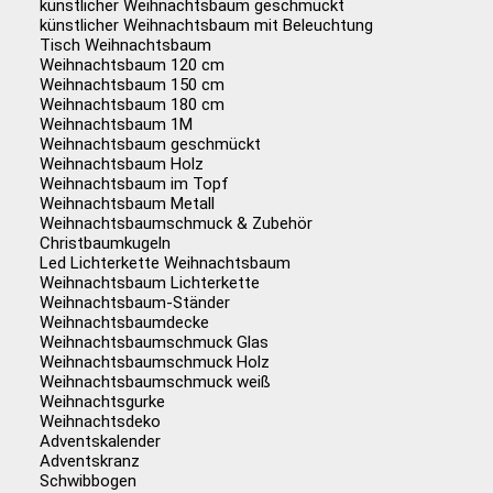
künstlicher Weihnachtsbaum geschmückt
künstlicher Weihnachtsbaum mit Beleuchtung
Tisch Weihnachtsbaum
Weihnachtsbaum 120 cm
Weihnachtsbaum 150 cm
Weihnachtsbaum 180 cm
Weihnachtsbaum 1M
Weihnachtsbaum geschmückt
Weihnachtsbaum Holz
Weihnachtsbaum im Topf
Weihnachtsbaum Metall
Weihnachtsbaumschmuck & Zubehör
Christbaumkugeln
Led Lichterkette Weihnachtsbaum
Weihnachtsbaum Lichterkette
Weihnachtsbaum-Ständer
Weihnachtsbaumdecke
Weihnachtsbaumschmuck Glas
Weihnachtsbaumschmuck Holz
Weihnachtsbaumschmuck weiß
Weihnachtsgurke
Weihnachtsdeko
Adventskalender
Adventskranz
Schwibbogen