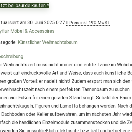
tzt bei baur.de kaufen *
tualisiert am 30. Juni 2025 0:27
II Preis inkl. 19% MwSt.
flair Möbel & Accessoires
tegorie:
Künstlicher Weihnachtsbaum
schreibung
r Weihnachtszeit muss nicht immer eine echte Tanne im Wohnb
weist auf eindrucksvolle Art und Weise, dass auch künstliche B
nen großen Vorteil: er nadelt nicht! Zudem erspart man sich den 
rweihnachtszeit nach einem perfekten Tannenbaum zu suchen. 
inen vier Füßen für einen geraden Stand sorgt. Sobald der Baum 
ihnachtskugeln, Figuren und Lametta behangen werden. Nach de
 Dachboden oder Keller aufbewahren, um im nächsten Jahr wieder
nfach die handlichen Einzelmodule zusammenstecken und die Zwei
rwenden Sie ausschließlich elektrisch- bzw. batteriebetriebene