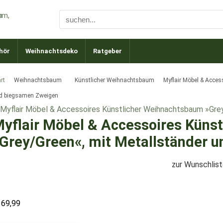
hör
Weihnachtsdeko
Ratgeber
rt
Weihnachtsbaum
Künstlicher Weihnachtsbaum
Myflair Möbel & Acces
d biegsamen Zweigen
yflair Möbel & Accessoires Küns
Grey/Green«, mit Metallständer 
zur Wunschlis
169,99