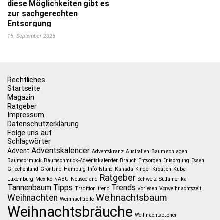
diese Möglichkeiten gibt es
zur sachgerechten
Entsorgung
15. September 2025
Rechtliches
Startseite
Magazin
Ratgeber
Impressum
Datenschutzerklärung
Folge uns auf
Schlagwörter
Adventskalender
Advent
Adventskranz
Australien
Baum schlagen
Baumschmuck
Baumschmuck-Adventskalender
Brauch
Entsorgen
Entsorgung
Essen
Griechenland
Grönland
Hamburg
Info
Island
Kanada
KInder
Kroatien
Kuba
Ratgeber
Luxemburg
Mexiko
NABU
Neuseeland
Schweiz
Südamerika
Tannenbaum
Tipps
Trends
Tradition
trend
Vorlesen
Vorweihnachtszeit
Weihnachtsbaum
Weihnachten
Weihnachtrolle
Weihnachtsbräuche
Weihnachtsbücher