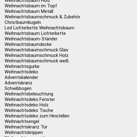
Weihnachtsbaum Holz
Weihnachtsbaum im Topf
Weihnachtsbaum Metall
Weihnachtsbaumschmuck & Zubehör
Christbaumkugeln
Led Lichterkette Weihnachtsbaum
Weihnachtsbaum Lichterkette
Weihnachtsbaum-Ständer
Weihnachtsbaumdecke
Weihnachtsbaumschmuck Glas
Weihnachtsbaumschmuck Holz
Weihnachtsbaumschmuck weiß
Weihnachtsgurke
Weihnachtsdeko
Adventskalender
Adventskranz
Schwibbogen
Weihnachtsbeleuchtung
Weihnachtsdeko Fenster
Weihnachtsdeko Holz
Weihnachtsdeko Tische
Weihnachtsdeko zum Hinstellen
Weihnachtsengel
Weihnachtskranz Tür
Weihnachtskrippen