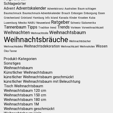
Schlagwörter
Adventskalender
Advent
Adventskranz
Australien
Baum schlagen
Baumschmuck
Baumschmuck-Adventskalender
Brauch
Entsorgen
Entsorgung
Essen
Griechenland
Grönland
Hamburg
Info
Island
Kanada
KInder
Kroatien
Kuba
Ratgeber
Luxemburg
Mexiko
NABU
Neuseeland
Schweiz
Südamerika
Tannenbaum
Tipps
Trends
Tradition
trend
Vorlesen
Vorweihnachtszeit
Weihnachtsbaum
Weihnachten
Weihnachtrolle
Weihnachtsbräuche
Weihnachtsbücher
Weihnachtsdekoration
Wissen
Weihnachtsdeko
Weihnachtszeit
Weihnahcten
Öko-Tanne
Produkt-Kategorien
Sonstiges
Weihnachtsbaum
Künstlicher Weihnachtsbaum
künstlicher Weihnachtsbaum geschmückt
künstlicher Weihnachtsbaum mit Beleuchtung
Tisch Weihnachtsbaum
Weihnachtsbaum 120 cm
Weihnachtsbaum 150 cm
Weihnachtsbaum 180 cm
Weihnachtsbaum 1M
Weihnachtsbaum geschmückt