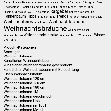
Baumschmuck
Baumschmuck-Adventskalender
Brauch
Entsorgen
Entsorgung
Essen
Griechenland
Grönland
Hamburg
Info
Island
Kanada
KInder
Kroatien
Kuba
Ratgeber
Luxemburg
Mexiko
NABU
Neuseeland
Schweiz
Südamerika
Tannenbaum
Tipps
Trends
Tradition
trend
Vorlesen
Vorweihnachtszeit
Weihnachtsbaum
Weihnachten
Weihnachtrolle
Weihnachtsbräuche
Weihnachtsbücher
Weihnachtsdekoration
Wissen
Weihnachtsdeko
Weihnachtszeit
Weihnahcten
Öko-Tanne
Produkt-Kategorien
Sonstiges
Weihnachtsbaum
Künstlicher Weihnachtsbaum
künstlicher Weihnachtsbaum geschmückt
künstlicher Weihnachtsbaum mit Beleuchtung
Tisch Weihnachtsbaum
Weihnachtsbaum 120 cm
Weihnachtsbaum 150 cm
Weihnachtsbaum 180 cm
Weihnachtsbaum 1M
Weihnachtsbaum geschmückt
Weihnachtsbaum Holz
Weihnachtsbaum im Topf
Weihnachtsbaum Metall