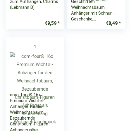
zum Aufhängen, Charms
Geschnitten
(Lebmann B)
Weihnachtsbaum
Anhänger mit Schnur –
Geschenke,…
€
9,59
€
8,49
1
com-four® 16x
Premium Wichtel-
Anhänger für den
Weihnachtsbaum,
Bezaubernde
Christbaum-Figuren
Anhänger als