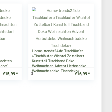
Home-trends24.de Tischläufer
e
»Tischläufer Wichtel Zottelbart
nachten
Kunstfell Tischband Deko
sdorf
Weihnachten Advent Herbstdeko
Weihnachtsdeko Tischdeko«
0
€
15,99
€
16,99