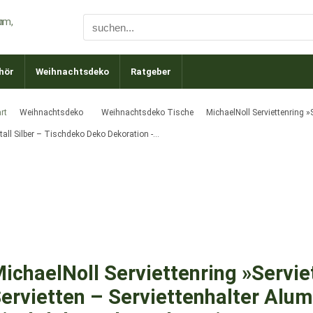
hör
Weihnachtsdeko
Ratgeber
rt
Weihnachtsdeko
Weihnachtsdeko Tische
MichaelNoll Serviettenring »S
tall Silber – Tischdeko Deko Dekoration -…
ichaelNoll Serviettenring »Serviet
ervietten – Serviettenhalter Alum