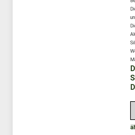
Be
Di
un
Di
Al
Si
Wo
Ma
D
S
D
ä