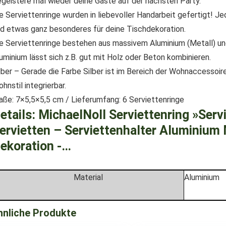
geistere mal wieder deine Gäste auf der nächsten Party.
e Serviettenringe wurden in liebevoller Handarbeit gefertigt! Jed
d etwas ganz besonderes für deine Tischdekoration.
e Serviettenringe bestehen aus massivem Aluminium (Metall) und
uminium lässt sich z.B. gut mit Holz oder Beton kombinieren.
lber – Gerade die Farbe Silber ist im Bereich der Wohnaccessoir
hnstil integrierbar.
ße: 7×5,5×5,5 cm / Lieferumfang: 6 Serviettenringe
etails:
MichaelNoll Serviettenring »Servie
ervietten – Serviettenhalter Aluminium 
ekoration -…
Material
Aluminium
hnliche Produkte