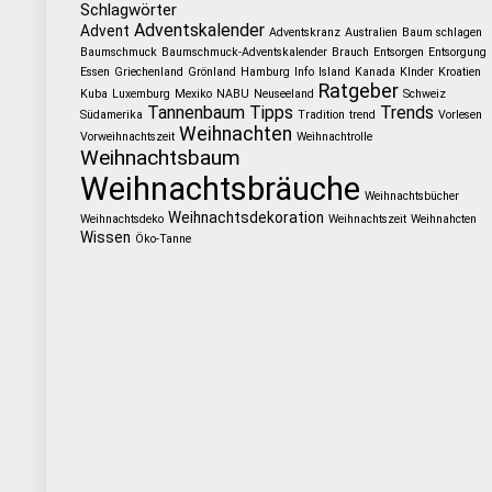
Schlagwörter
Adventskalender
Advent
Adventskranz
Australien
Baum schlagen
Baumschmuck
Baumschmuck-Adventskalender
Brauch
Entsorgen
Entsorgung
Essen
Griechenland
Grönland
Hamburg
Info
Island
Kanada
KInder
Kroatien
Ratgeber
Kuba
Luxemburg
Mexiko
NABU
Neuseeland
Schweiz
Tannenbaum
Tipps
Trends
Südamerika
Tradition
trend
Vorlesen
Weihnachten
Vorweihnachtszeit
Weihnachtrolle
Weihnachtsbaum
Weihnachtsbräuche
Weihnachtsbücher
Weihnachtsdekoration
Weihnachtsdeko
Weihnachtszeit
Weihnahcten
Wissen
Öko-Tanne