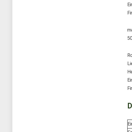
Ei
Fi
ma
5
Ro
Li
He
Ei
Fi
D
Ei