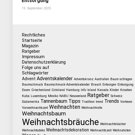
Entsorgung
15. September 2025
Rechtliches
Startseite
Magazin
Ratgeber
Impressum
Datenschutzerklärung
Folge uns auf
Schlagwörter
Adventskalender
Advent
Adventskranz
Australien
Baum schlagen
Baumschmuck
Baumschmuck-Adventskalender
Brauch
Entsorgen
Entsorgung
Essen
Griechenland
Grönland
Hamburg
Info
Island
Kanada
KInder
Kroatien
Ratgeber
Kuba
Luxemburg
Mexiko
NABU
Neuseeland
Schweiz
Tannenbaum
Tipps
Trends
Südamerika
Tradition
trend
Vorlesen
Weihnachten
Vorweihnachtszeit
Weihnachtrolle
Weihnachtsbaum
Weihnachtsbräuche
Weihnachtsbücher
Weihnachtsdekoration
Weihnachtsdeko
Weihnachtszeit
Weihnahcten