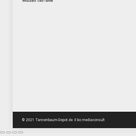
Wissen
Öko-Tanne
© 2021 Tannenbaum-Depot.de. II bo mediaconsult