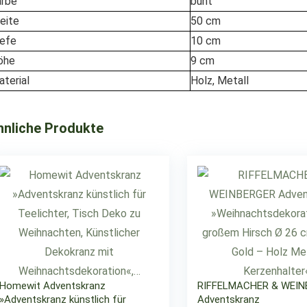
arbe
bunt
eite
50 cm
iefe
10 cm
öhe
9 cm
terial
Holz, Metall
hnliche Produkte
Homewit Adventskranz
RIFFELMACHER & WEIN
»Adventskranz künstlich für
Adventskranz