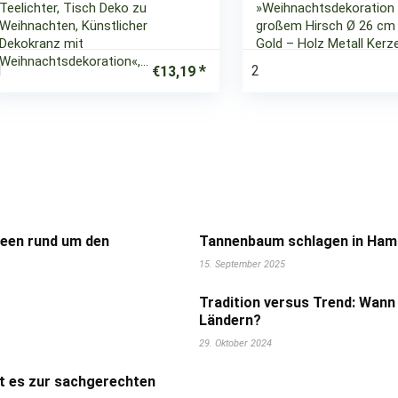
Teelichter, Tisch Deko zu
»Weihnachtsdekoration 
Weihnachten, Künstlicher
großem Hirsch Ø 26 cm
Dekokranz mit
Gold – Holz Metall Kerz
Weihnachtsdekoration«,…
1
2
€
13,19
deen rund um den
Tannenbaum schlagen in Hamb
15. September 2025
Tradition versus Trend: Wann
Ländern?
29. Oktober 2024
t es zur sachgerechten