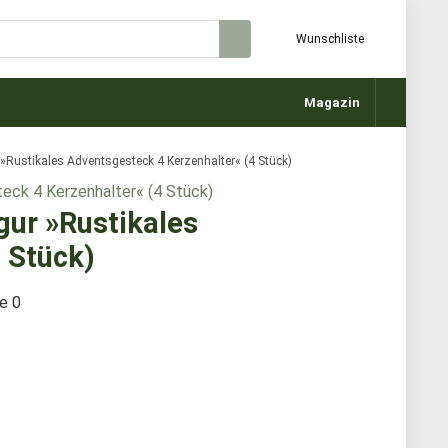
Wunschliste
Magazin
ustikales Adventsgesteck 4 Kerzenhalter« (4 Stück)
ur »Rustikales
 Stück)
te
0