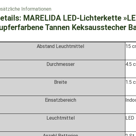
sätzliche Informationen
etails:
MARELIDA LED-Lichterkette »LE
upferfarbene Tannen Keksausstecher B
Abstand Leuchtmittel
15 
Durchmesser
4.5 
Breite
1.5 
Einsatzbereich
Indo
Leuchtmittel
LED
Anzahl Batterien
2 St.