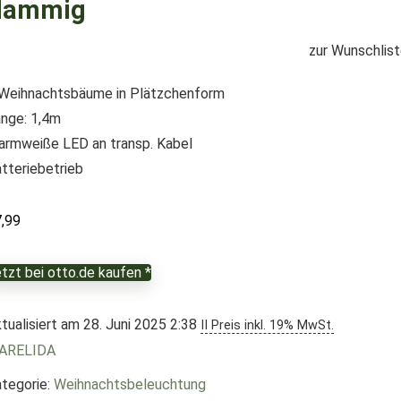
lammig
zur Wunschlis
Weihnachtsbäume in Plätzchenform
nge: 1,4m
rmweiße LED an transp. Kabel
tteriebetrieb
7,99
tzt bei otto.de kaufen *
tualisiert am 28. Juni 2025 2:38
II Preis inkl. 19% MwSt.
ARELIDA
tegorie:
Weihnachtsbeleuchtung