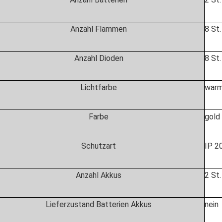
Anzahl Flammen
8 St.
Anzahl Dioden
8 St.
Lichtfarbe
warm
Farbe
gold
Schutzart
IP 2
Anzahl Akkus
2 St.
Lieferzustand Batterien Akkus
nein