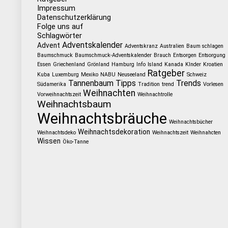
Impressum
Datenschutzerklärung
Folge uns auf
Schlagwörter
Adventskalender
Advent
Adventskranz
Australien
Baum schlagen
Baumschmuck
Baumschmuck-Adventskalender
Brauch
Entsorgen
Entsorgung
Essen
Griechenland
Grönland
Hamburg
Info
Island
Kanada
KInder
Kroatien
Ratgeber
Kuba
Luxemburg
Mexiko
NABU
Neuseeland
Schweiz
Tannenbaum
Tipps
Trends
Südamerika
Tradition
trend
Vorlesen
Weihnachten
Vorweihnachtszeit
Weihnachtrolle
Weihnachtsbaum
Weihnachtsbräuche
Weihnachtsbücher
Weihnachtsdekoration
Weihnachtsdeko
Weihnachtszeit
Weihnahcten
Wissen
Öko-Tanne