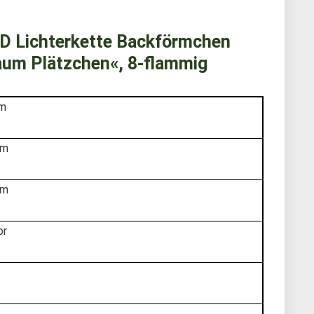
D Lichterkette Backförmchen
aum Plätzchen«, 8-flammig
cm
cm
cm
or