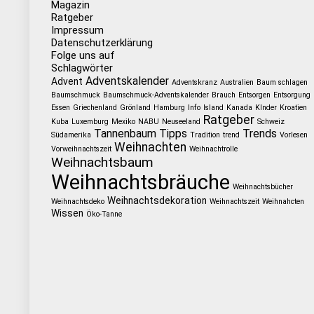
Magazin
Ratgeber
Impressum
Datenschutzerklärung
Folge uns auf
Schlagwörter
Adventskalender
Advent
Adventskranz
Australien
Baum schlagen
Baumschmuck
Baumschmuck-Adventskalender
Brauch
Entsorgen
Entsorgung
Essen
Griechenland
Grönland
Hamburg
Info
Island
Kanada
KInder
Kroatien
Ratgeber
Kuba
Luxemburg
Mexiko
NABU
Neuseeland
Schweiz
Tannenbaum
Tipps
Trends
Südamerika
Tradition
trend
Vorlesen
Weihnachten
Vorweihnachtszeit
Weihnachtrolle
Weihnachtsbaum
Weihnachtsbräuche
Weihnachtsbücher
Weihnachtsdekoration
Weihnachtsdeko
Weihnachtszeit
Weihnahcten
Wissen
Öko-Tanne