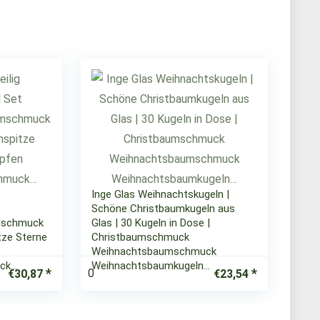
Inge Glas Weihnachtskugeln |
Schöne Christbaumkugeln aus
mschmuck
Glas | 30 Kugeln in Dose |
tze Sterne
Christbaumschmuck
Weihnachtsbaumschmuck
ck…
Weihnachtsbaumkugeln…
0
€
30,87
€
23,54