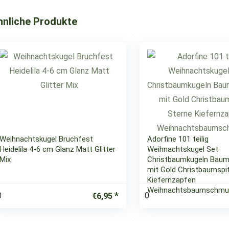
hnliche Produkte
Weihnachtskugel Bruchfest
Adorfine 101 teilig
Heidelila 4-6 cm Glanz Matt Glitter
Weihnachtskugel Set
Mix
Christbaumkugeln Bau
mit Gold Christbaumspi
Kiefernzapfen
Weihnachtsbaumschmu
0
0
€
6,95