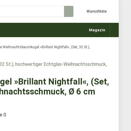
Wunschliste
Magazin
 Weihnachtsbaumkugel »Brillant Nightfall«, (Set, 32 St.),
 »Brillant Nightfall«, (Set,
eihnachtsschmuck, Ø 6 cm
te
0