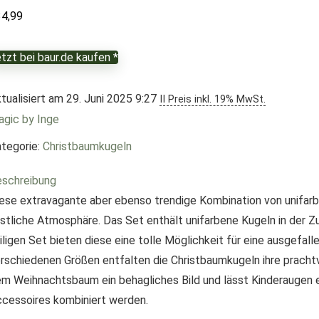
34,99
tzt bei baur.de kaufen *
tualisiert am 29. Juni 2025 9:27
II Preis inkl. 19% MwSt.
gic by Inge
tegorie:
Christbaumkugeln
schreibung
ese extravagante aber ebenso trendige Kombination von unifarb
stliche Atmosphäre. Das Set enthält unifarbene Kugeln in der 
iligen Set bieten diese eine tolle Möglichkeit für eine ausgefa
rschiedenen Größen entfalten die Christbaumkugeln ihre pracht
m Weihnachtsbaum ein behagliches Bild und lässt Kinderaugen er
cessoires kombiniert werden.