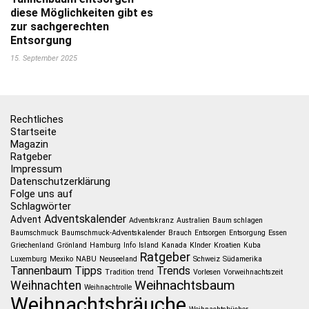
diese Möglichkeiten gibt es
zur sachgerechten
Entsorgung
15. September 2025
Rechtliches
Startseite
Magazin
Ratgeber
Impressum
Datenschutzerklärung
Folge uns auf
Schlagwörter
Adventskalender
Advent
Adventskranz
Australien
Baum schlagen
Baumschmuck
Baumschmuck-Adventskalender
Brauch
Entsorgen
Entsorgung
Essen
Griechenland
Grönland
Hamburg
Info
Island
Kanada
KInder
Kroatien
Kuba
Ratgeber
Luxemburg
Mexiko
NABU
Neuseeland
Schweiz
Südamerika
Tannenbaum
Tipps
Trends
Tradition
trend
Vorlesen
Vorweihnachtszeit
Weihnachtsbaum
Weihnachten
Weihnachtrolle
Weihnachtsbräuche