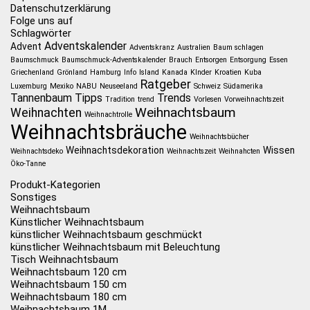
Datenschutzerklärung
Folge uns auf
Schlagwörter
Adventskalender
Advent
Adventskranz
Australien
Baum schlagen
Baumschmuck
Baumschmuck-Adventskalender
Brauch
Entsorgen
Entsorgung
Essen
Griechenland
Grönland
Hamburg
Info
Island
Kanada
KInder
Kroatien
Kuba
Ratgeber
Luxemburg
Mexiko
NABU
Neuseeland
Schweiz
Südamerika
Tannenbaum
Tipps
Trends
Tradition
trend
Vorlesen
Vorweihnachtszeit
Weihnachtsbaum
Weihnachten
Weihnachtrolle
Weihnachtsbräuche
Weihnachtsbücher
Weihnachtsdekoration
Wissen
Weihnachtsdeko
Weihnachtszeit
Weihnahcten
Öko-Tanne
Produkt-Kategorien
Sonstiges
Weihnachtsbaum
Künstlicher Weihnachtsbaum
künstlicher Weihnachtsbaum geschmückt
künstlicher Weihnachtsbaum mit Beleuchtung
Tisch Weihnachtsbaum
Weihnachtsbaum 120 cm
Weihnachtsbaum 150 cm
Weihnachtsbaum 180 cm
Weihnachtsbaum 1M