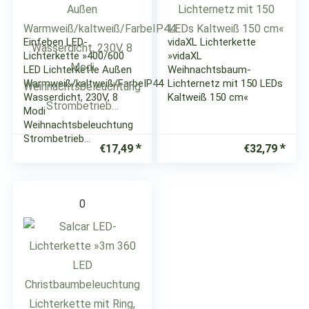
Einfeben LED-
vidaXL Lichterkette
Lichterkette »400/600
»vidaXL
LED Lichterkette Außen
Weihnachtsbaum-
Warmweiß/kaltweiß/FarbeIP44
Lichternetz mit 150 LEDs
Wasserdicht, 230V, 8
Kaltweiß 150 cm«
Modi
Weihnachtsbeleuchtung
Strombetrieb…
€
17,49
€
32,79
0