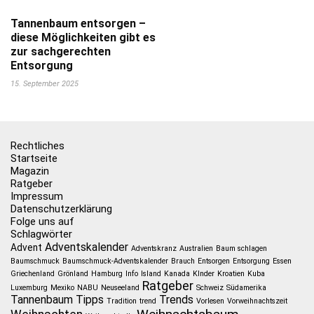
Tannenbaum entsorgen –
diese Möglichkeiten gibt es
zur sachgerechten
Entsorgung
15. September 2025
Rechtliches
Startseite
Magazin
Ratgeber
Impressum
Datenschutzerklärung
Folge uns auf
Schlagwörter
Adventskalender
Advent
Adventskranz
Australien
Baum schlagen
Baumschmuck
Baumschmuck-Adventskalender
Brauch
Entsorgen
Entsorgung
Essen
Griechenland
Grönland
Hamburg
Info
Island
Kanada
KInder
Kroatien
Kuba
Ratgeber
Luxemburg
Mexiko
NABU
Neuseeland
Schweiz
Südamerika
Tannenbaum
Tipps
Trends
Tradition
trend
Vorlesen
Vorweihnachtszeit