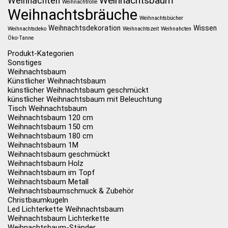
Weihnachtsbaum
Weihnachten
Weihnachtrolle
Weihnachtsbräuche
Weihnachtsbücher
Weihnachtsdekoration
Wissen
Weihnachtsdeko
Weihnachtszeit
Weihnahcten
Öko-Tanne
Produkt-Kategorien
Sonstiges
Weihnachtsbaum
Künstlicher Weihnachtsbaum
künstlicher Weihnachtsbaum geschmückt
künstlicher Weihnachtsbaum mit Beleuchtung
Tisch Weihnachtsbaum
Weihnachtsbaum 120 cm
Weihnachtsbaum 150 cm
Weihnachtsbaum 180 cm
Weihnachtsbaum 1M
Weihnachtsbaum geschmückt
Weihnachtsbaum Holz
Weihnachtsbaum im Topf
Weihnachtsbaum Metall
Weihnachtsbaumschmuck & Zubehör
Christbaumkugeln
Led Lichterkette Weihnachtsbaum
Weihnachtsbaum Lichterkette
Weihnachtsbaum-Ständer