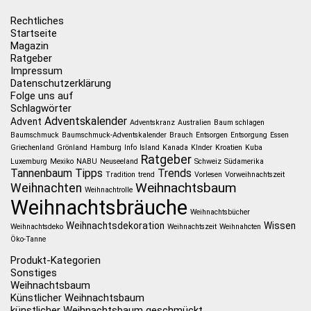
Rechtliches
Startseite
Magazin
Ratgeber
Impressum
Datenschutzerklärung
Folge uns auf
Schlagwörter
Adventskalender
Advent
Adventskranz
Australien
Baum schlagen
Baumschmuck
Baumschmuck-Adventskalender
Brauch
Entsorgen
Entsorgung
Essen
Griechenland
Grönland
Hamburg
Info
Island
Kanada
KInder
Kroatien
Kuba
Ratgeber
Luxemburg
Mexiko
NABU
Neuseeland
Schweiz
Südamerika
Tannenbaum
Tipps
Trends
Tradition
trend
Vorlesen
Vorweihnachtszeit
Weihnachtsbaum
Weihnachten
Weihnachtrolle
Weihnachtsbräuche
Weihnachtsbücher
Weihnachtsdekoration
Wissen
Weihnachtsdeko
Weihnachtszeit
Weihnahcten
Öko-Tanne
Produkt-Kategorien
Sonstiges
Weihnachtsbaum
Künstlicher Weihnachtsbaum
künstlicher Weihnachtsbaum geschmückt