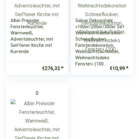
Albin Preissler
Salcar Dekoschale
Fensterleuchter,
»100er/200er/300er Set
Warmweiß,
Weihnachtsdekoration
Adventsleuchter, mit
Schneeflocken,
Seiffener Kirche mit
Fensterdekoration,
Kurrende
Weihnachtsaufkleber,
Weihnachtsdeko
Fenster« (100…
€
276,32
€
10,99
0