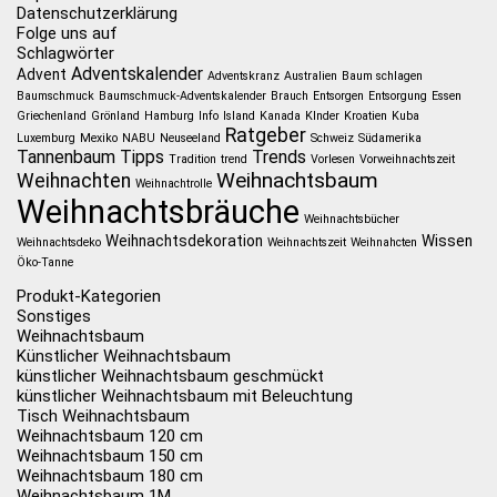
Datenschutzerklärung
Folge uns auf
Schlagwörter
Adventskalender
Advent
Adventskranz
Australien
Baum schlagen
Baumschmuck
Baumschmuck-Adventskalender
Brauch
Entsorgen
Entsorgung
Essen
Griechenland
Grönland
Hamburg
Info
Island
Kanada
KInder
Kroatien
Kuba
Ratgeber
Luxemburg
Mexiko
NABU
Neuseeland
Schweiz
Südamerika
Tannenbaum
Tipps
Trends
Tradition
trend
Vorlesen
Vorweihnachtszeit
Weihnachtsbaum
Weihnachten
Weihnachtrolle
Weihnachtsbräuche
Weihnachtsbücher
Weihnachtsdekoration
Wissen
Weihnachtsdeko
Weihnachtszeit
Weihnahcten
Öko-Tanne
Produkt-Kategorien
Sonstiges
Weihnachtsbaum
Künstlicher Weihnachtsbaum
künstlicher Weihnachtsbaum geschmückt
künstlicher Weihnachtsbaum mit Beleuchtung
Tisch Weihnachtsbaum
Weihnachtsbaum 120 cm
Weihnachtsbaum 150 cm
Weihnachtsbaum 180 cm
Weihnachtsbaum 1M