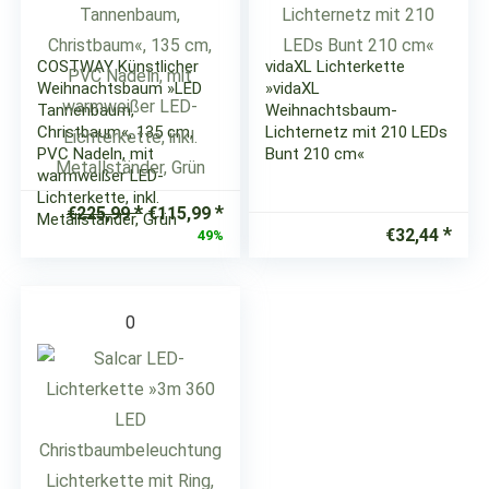
COSTWAY Künstlicher
vidaXL Lichterkette
Weihnachtsbaum »LED
»vidaXL
Tannenbaum,
Weihnachtsbaum-
Christbaum«, 135 cm,
Lichternetz mit 210 LEDs
PVC Nadeln, mit
Bunt 210 cm«
warmweißer LED-
Lichterkette, inkl.
Ursprünglicher
Aktueller
€
225,99
€
115,99
Metallständer, Grün
Preis
Preis
€
32,44
49%
war:
ist:
€225,99
€115,99.
0