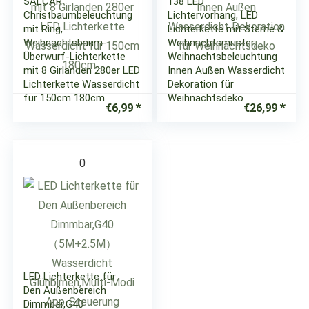
SALCAR
138 LED
Christbaumbeleuchtung
Lichtervorhang, LED
mit Ring,
Lichterkette mit Sterne &
Weihnachtsbaum-
Weihnachtsmuster,
Überwurf-Lichterkette
Weihnachtsbeleuchtung
mit 8 Girlanden 280er LED
Innen Außen Wasserdicht
Lichterkette Wasserdicht
Dekoration für
für 150cm 180cm…
Weihnachtsdeko
€
6,99
€
26,99
0
LED Lichterkette für
Den Außenbereich
Dimmbar,G40