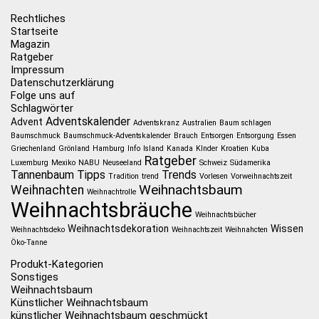
Rechtliches
Startseite
Magazin
Ratgeber
Impressum
Datenschutzerklärung
Folge uns auf
Schlagwörter
Adventskalender
Advent
Adventskranz
Australien
Baum schlagen
Baumschmuck
Baumschmuck-Adventskalender
Brauch
Entsorgen
Entsorgung
Essen
Griechenland
Grönland
Hamburg
Info
Island
Kanada
KInder
Kroatien
Kuba
Ratgeber
Luxemburg
Mexiko
NABU
Neuseeland
Schweiz
Südamerika
Tannenbaum
Tipps
Trends
Tradition
trend
Vorlesen
Vorweihnachtszeit
Weihnachtsbaum
Weihnachten
Weihnachtrolle
Weihnachtsbräuche
Weihnachtsbücher
Weihnachtsdekoration
Wissen
Weihnachtsdeko
Weihnachtszeit
Weihnahcten
Öko-Tanne
Produkt-Kategorien
Sonstiges
Weihnachtsbaum
Künstlicher Weihnachtsbaum
künstlicher Weihnachtsbaum geschmückt