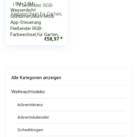
（5M+2.5M）
Wasserdicht
Glühbirnen,Multi-Modi
App-Steuerung
Fließender RGB-
Farbwechsel,für Garten,…
€
58,97
Alle Kategorien anzeigen
Weihnachtsdeko
Adventskranz
Adventskalender
Schwibbogen