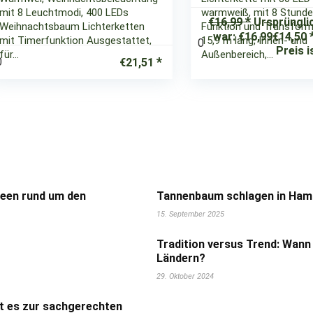
mit 8 Leuchtmodi, 400 LEDs
warmweiß, mit 8 Stunde
€
16,99
Ursprüngli
Weihnachtsbaum Lichterketten
Funktion und Transforma
war: €16,99
€
14,50
mit Timerfunktion Ausgestattet,
15,9 m lang, Innen- und
0
Preis i
für…
Außenbereich,…
0
€
21,51
deen rund um den
Tannenbaum schlagen in Hamb
15. September 2025
Tradition versus Trend: Wann
Ländern?
29. Oktober 2024
t es zur sachgerechten