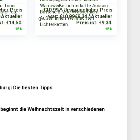
n Timer
Warmweiße Lichterkette Aussen
cher Preis
€
10,99
Ursprünglicher Preis
tor, ca.
Batterie 8 Modi Wasserdicht
Aktueller
war: €10,99
€
9,34
Aktueller
Außen Innen Weihnachten
0
st: €14,50.
Preis ist: €9,34.
Lichterketten…
15%
15%
urg: Die besten Tipps
 beginnt die Weihnachtszeit in verschiedenen