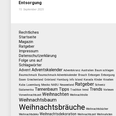
Entsorgung
15. September 2025
Rechtliches
Startseite
Magazin
Ratgeber
Impressum
Datenschutzerklärung
Folge uns auf
Schlagwörter
Adventskalender
Advent
Adventskranz
Australien
Baum schlagen
Baumschmuck
Baumschmuck-Adventskalender
Brauch
Entsorgen
Entsorgung
Essen
Griechenland
Grönland
Hamburg
Info
Island
Kanada
KInder
Kroatien
Ratgeber
Kuba
Luxemburg
Mexiko
NABU
Neuseeland
Schweiz
Tannenbaum
Tipps
Trends
Südamerika
Tradition
trend
Vorlesen
Weihnachten
Vorweihnachtszeit
Weihnachtrolle
Weihnachtsbaum
Weihnachtsbräuche
Weihnachtsbücher
Weihnachtsdekoration
Weihnachtsdeko
Weihnachtszeit
Weihnahcten