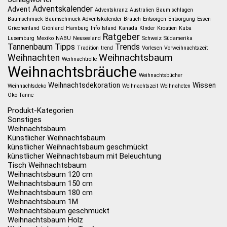
Adventskalender
Advent
Adventskranz
Australien
Baum schlagen
Baumschmuck
Baumschmuck-Adventskalender
Brauch
Entsorgen
Entsorgung
Essen
Griechenland
Grönland
Hamburg
Info
Island
Kanada
KInder
Kroatien
Kuba
Ratgeber
Luxemburg
Mexiko
NABU
Neuseeland
Schweiz
Südamerika
Tannenbaum
Tipps
Trends
Tradition
trend
Vorlesen
Vorweihnachtszeit
Weihnachtsbaum
Weihnachten
Weihnachtrolle
Weihnachtsbräuche
Weihnachtsbücher
Weihnachtsdekoration
Wissen
Weihnachtsdeko
Weihnachtszeit
Weihnahcten
Öko-Tanne
Produkt-Kategorien
Sonstiges
Weihnachtsbaum
Künstlicher Weihnachtsbaum
künstlicher Weihnachtsbaum geschmückt
künstlicher Weihnachtsbaum mit Beleuchtung
Tisch Weihnachtsbaum
Weihnachtsbaum 120 cm
Weihnachtsbaum 150 cm
Weihnachtsbaum 180 cm
Weihnachtsbaum 1M
Weihnachtsbaum geschmückt
Weihnachtsbaum Holz