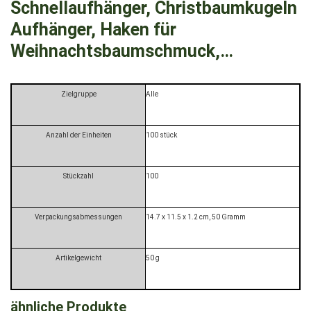
Schnellaufhänger, Christbaumkugeln
Aufhänger, Haken für
Weihnachtsbaumschmuck,…
Zielgruppe
‎Alle
Anzahl der Einheiten
‎100 stück
Stückzahl
‎100
Verpackungsabmessungen
‎14.7 x 11.5 x 1.2 cm, 50 Gramm
Artikelgewicht
‎50 g
ähnliche Produkte