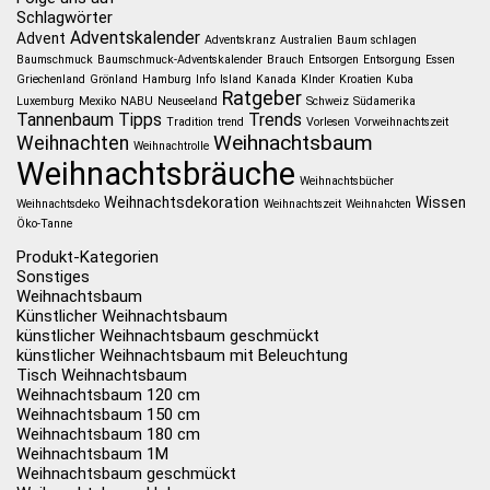
Schlagwörter
Adventskalender
Advent
Adventskranz
Australien
Baum schlagen
Baumschmuck
Baumschmuck-Adventskalender
Brauch
Entsorgen
Entsorgung
Essen
Griechenland
Grönland
Hamburg
Info
Island
Kanada
KInder
Kroatien
Kuba
Ratgeber
Luxemburg
Mexiko
NABU
Neuseeland
Schweiz
Südamerika
Tannenbaum
Tipps
Trends
Tradition
trend
Vorlesen
Vorweihnachtszeit
Weihnachtsbaum
Weihnachten
Weihnachtrolle
Weihnachtsbräuche
Weihnachtsbücher
Weihnachtsdekoration
Wissen
Weihnachtsdeko
Weihnachtszeit
Weihnahcten
Öko-Tanne
Produkt-Kategorien
Sonstiges
Weihnachtsbaum
Künstlicher Weihnachtsbaum
künstlicher Weihnachtsbaum geschmückt
künstlicher Weihnachtsbaum mit Beleuchtung
Tisch Weihnachtsbaum
Weihnachtsbaum 120 cm
Weihnachtsbaum 150 cm
Weihnachtsbaum 180 cm
Weihnachtsbaum 1M
Weihnachtsbaum geschmückt