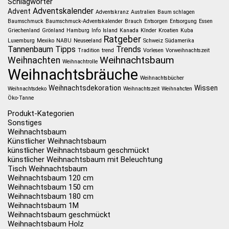
Schlagwörter
Adventskalender
Advent
Adventskranz
Australien
Baum schlagen
Baumschmuck
Baumschmuck-Adventskalender
Brauch
Entsorgen
Entsorgung
Essen
Griechenland
Grönland
Hamburg
Info
Island
Kanada
KInder
Kroatien
Kuba
Ratgeber
Luxemburg
Mexiko
NABU
Neuseeland
Schweiz
Südamerika
Tannenbaum
Tipps
Trends
Tradition
trend
Vorlesen
Vorweihnachtszeit
Weihnachtsbaum
Weihnachten
Weihnachtrolle
Weihnachtsbräuche
Weihnachtsbücher
Weihnachtsdekoration
Wissen
Weihnachtsdeko
Weihnachtszeit
Weihnahcten
Öko-Tanne
Produkt-Kategorien
Sonstiges
Weihnachtsbaum
Künstlicher Weihnachtsbaum
künstlicher Weihnachtsbaum geschmückt
künstlicher Weihnachtsbaum mit Beleuchtung
Tisch Weihnachtsbaum
Weihnachtsbaum 120 cm
Weihnachtsbaum 150 cm
Weihnachtsbaum 180 cm
Weihnachtsbaum 1M
Weihnachtsbaum geschmückt
Weihnachtsbaum Holz