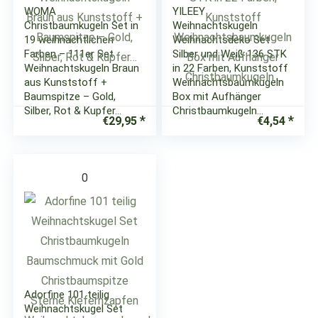
WOMA
YILEEY
Christbaumkugeln Set in
Weihnachtskugeln
19 weihnachtlichen
Weihnachtsdeko Set
Farben – 111er Set
Silber und Weiß 136 STK
Weihnachtskugeln Braun
in 22 Farben, Kunststoff
aus Kunststoff +
Weihnachtsbaumkugeln
Baumspitze – Gold,
Box mit Aufhänger
Silber, Rot & Kupfer…
Christbaumkugeln…
€
29,95
€
4,54
0
Adorfine 101 teilig
Weihnachtskugel Set