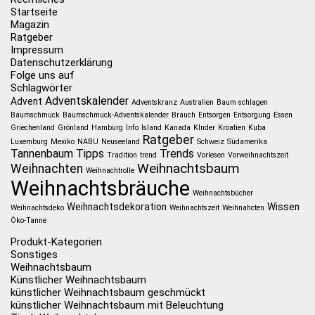
Startseite
Magazin
Ratgeber
Impressum
Datenschutzerklärung
Folge uns auf
Schlagwörter
Adventskalender
Advent
Adventskranz
Australien
Baum schlagen
Baumschmuck
Baumschmuck-Adventskalender
Brauch
Entsorgen
Entsorgung
Essen
Griechenland
Grönland
Hamburg
Info
Island
Kanada
KInder
Kroatien
Kuba
Ratgeber
Luxemburg
Mexiko
NABU
Neuseeland
Schweiz
Südamerika
Tannenbaum
Tipps
Trends
Tradition
trend
Vorlesen
Vorweihnachtszeit
Weihnachtsbaum
Weihnachten
Weihnachtrolle
Weihnachtsbräuche
Weihnachtsbücher
Weihnachtsdekoration
Wissen
Weihnachtsdeko
Weihnachtszeit
Weihnahcten
Öko-Tanne
Produkt-Kategorien
Sonstiges
Weihnachtsbaum
Künstlicher Weihnachtsbaum
künstlicher Weihnachtsbaum geschmückt
künstlicher Weihnachtsbaum mit Beleuchtung