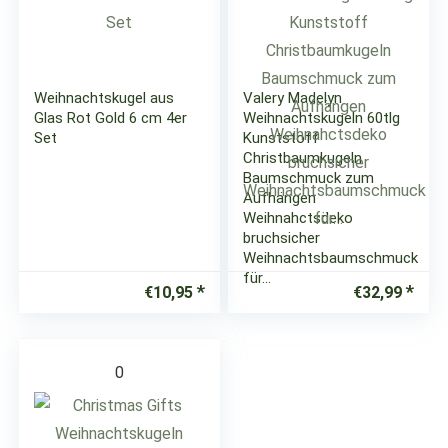
Weihnachtskugel aus
Valery Madelyn
Glas Rot Gold 6 cm 4er
Weihnachtskugeln 60tlg
Set
Kunststoff
Christbaumkugeln
Baumschmuck zum
Aufhängen
Weihnahctsdeko
bruchsicher
Weihnachtsbaumschmuck
für…
€
10,95
€
32,99
0