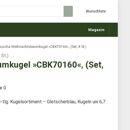
Wunschliste
Magazin
auscha Weihnachtsbaumkugel »CBK70160«, (Set, 8 St.)
umkugel »CBK70160«, (Set,
te
0
lg. Kugelsortiment – Gletscherblau, Kugeln uni 6,7