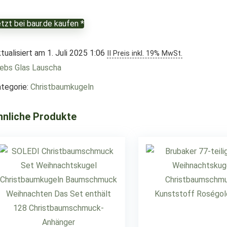
tzt bei baur.de kaufen *
tualisiert am 1. Juli 2025 1:06
II Preis inkl. 19% MwSt.
ebs Glas Lauscha
tegorie:
Christbaumkugeln
hnliche Produkte