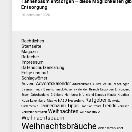
Tannenbaum entsorgen – diese Möglichkeiten gib
Entsorgung
15. September 2025
Rechtliches
Startseite
Magazin
Ratgeber
Impressum
Datenschutzerklärung
Folge uns auf
Schlagwörter
Adventskalender
Advent
Adventskranz
Australien
Baum schlagen
Baumschmuck
Baumschmuck-Adventskalender
Brauch
Entsorgen
Entsorgung
Essen
Griechenland
Grönland
Hamburg
Info
Island
Kanada
KInder
Kroatien
Ratgeber
Kuba
Luxemburg
Mexiko
NABU
Neuseeland
Schweiz
Tannenbaum
Tipps
Trends
Südamerika
Tradition
trend
Vorlesen
Weihnachten
Vorweihnachtszeit
Weihnachtrolle
Weihnachtsbaum
Weihnachtsbräuche
Weihnachtsbücher