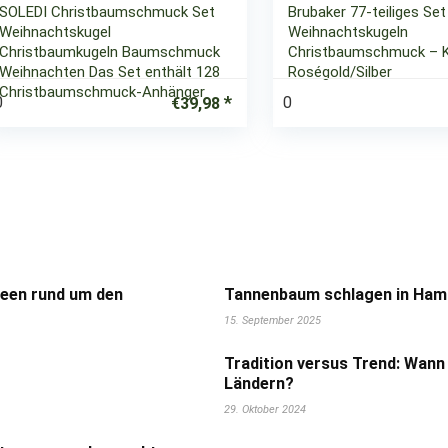
SOLEDI Christbaumschmuck Set
Brubaker 77-teiliges Set
Weihnachtskugel
Weihnachtskugeln
Christbaumkugeln Baumschmuck
Christbaumschmuck – 
Weihnachten Das Set enthält 128
Roségold/Silber
Christbaumschmuck-Anhänger
0
0
€
39,98
deen rund um den
Tannenbaum schlagen in Hamb
15. September 2025
Tradition versus Trend: Wann
Ländern?
29. Oktober 2024