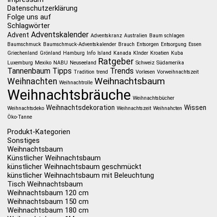
Datenschutzerklärung
Folge uns auf
Schlagwörter
Adventskalender
Advent
Adventskranz
Australien
Baum schlagen
Baumschmuck
Baumschmuck-Adventskalender
Brauch
Entsorgen
Entsorgung
Essen
Griechenland
Grönland
Hamburg
Info
Island
Kanada
KInder
Kroatien
Kuba
Ratgeber
Luxemburg
Mexiko
NABU
Neuseeland
Schweiz
Südamerika
Tannenbaum
Tipps
Trends
Tradition
trend
Vorlesen
Vorweihnachtszeit
Weihnachtsbaum
Weihnachten
Weihnachtrolle
Weihnachtsbräuche
Weihnachtsbücher
Weihnachtsdekoration
Wissen
Weihnachtsdeko
Weihnachtszeit
Weihnahcten
Öko-Tanne
Produkt-Kategorien
Sonstiges
Weihnachtsbaum
Künstlicher Weihnachtsbaum
künstlicher Weihnachtsbaum geschmückt
künstlicher Weihnachtsbaum mit Beleuchtung
Tisch Weihnachtsbaum
Weihnachtsbaum 120 cm
Weihnachtsbaum 150 cm
Weihnachtsbaum 180 cm