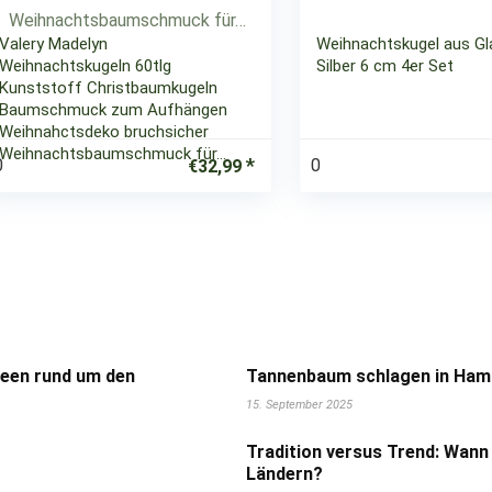
Valery Madelyn
Weihnachtskugel aus Gl
Weihnachtskugeln 60tlg
Silber 6 cm 4er Set
Kunststoff Christbaumkugeln
Baumschmuck zum Aufhängen
Weihnahctsdeko bruchsicher
Weihnachtsbaumschmuck für…
0
0
€
32,99
deen rund um den
Tannenbaum schlagen in Hamb
15. September 2025
Tradition versus Trend: Wann
Ländern?