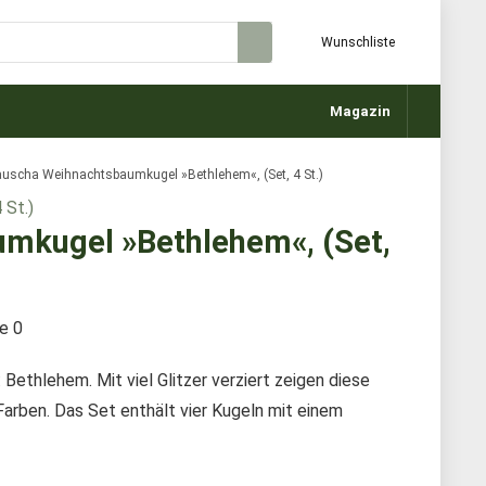
Wunschliste
Magazin
auscha Weihnachtsbaumkugel »Bethlehem«, (Set, 4 St.)
mkugel »Bethlehem«, (Set,
te
0
ethlehem. Mit viel Glitzer verziert zeigen diese
arben. Das Set enthält vier Kugeln mit einem