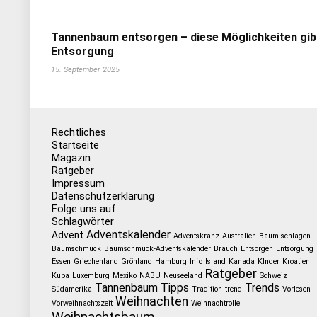
Tannenbaum entsorgen – diese Möglichkeiten gib
Entsorgung
15. September 2025
Rechtliches
Startseite
Magazin
Ratgeber
Impressum
Datenschutzerklärung
Folge uns auf
Schlagwörter
Adventskalender
Advent
Adventskranz
Australien
Baum schlagen
Baumschmuck
Baumschmuck-Adventskalender
Brauch
Entsorgen
Entsorgung
Essen
Griechenland
Grönland
Hamburg
Info
Island
Kanada
KInder
Kroatien
Ratgeber
Kuba
Luxemburg
Mexiko
NABU
Neuseeland
Schweiz
Tannenbaum
Tipps
Trends
Südamerika
Tradition
trend
Vorlesen
Weihnachten
Vorweihnachtszeit
Weihnachtrolle
Weihnachtsbaum