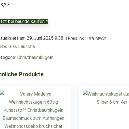
23,27
tzt bei baur.de kaufen *
tualisiert am 29. Juni 2025 9:38
II Preis inkl. 19% MwSt.
ebs Glas Lauscha
tegorie:
Christbaumkugeln
hnliche Produkte