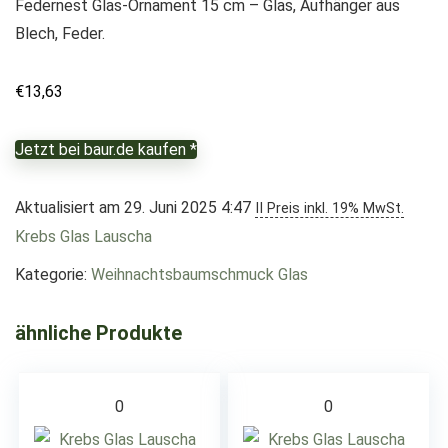
Federnest Glas-Ornament 15 cm – Glas, Aufhänger aus
Blech, Feder.
€
13,63
Jetzt bei baur.de kaufen *
Aktualisiert am 29. Juni 2025 4:47
II Preis inkl. 19% MwSt.
Krebs Glas Lauscha
Kategorie:
Weihnachtsbaumschmuck Glas
ähnliche Produkte
0
0