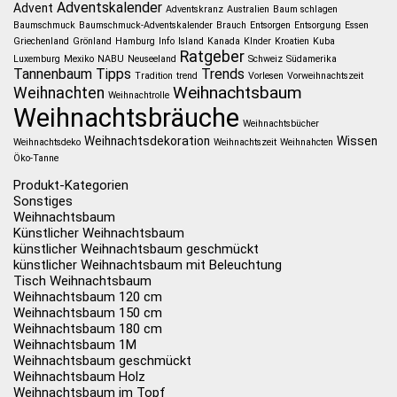
Adventskalender
Advent
Adventskranz
Australien
Baum schlagen
Baumschmuck
Baumschmuck-Adventskalender
Brauch
Entsorgen
Entsorgung
Essen
Griechenland
Grönland
Hamburg
Info
Island
Kanada
KInder
Kroatien
Kuba
Ratgeber
Luxemburg
Mexiko
NABU
Neuseeland
Schweiz
Südamerika
Tannenbaum
Tipps
Trends
Tradition
trend
Vorlesen
Vorweihnachtszeit
Weihnachtsbaum
Weihnachten
Weihnachtrolle
Weihnachtsbräuche
Weihnachtsbücher
Weihnachtsdekoration
Wissen
Weihnachtsdeko
Weihnachtszeit
Weihnahcten
Öko-Tanne
Produkt-Kategorien
Sonstiges
Weihnachtsbaum
Künstlicher Weihnachtsbaum
künstlicher Weihnachtsbaum geschmückt
künstlicher Weihnachtsbaum mit Beleuchtung
Tisch Weihnachtsbaum
Weihnachtsbaum 120 cm
Weihnachtsbaum 150 cm
Weihnachtsbaum 180 cm
Weihnachtsbaum 1M
Weihnachtsbaum geschmückt
Weihnachtsbaum Holz
Weihnachtsbaum im Topf