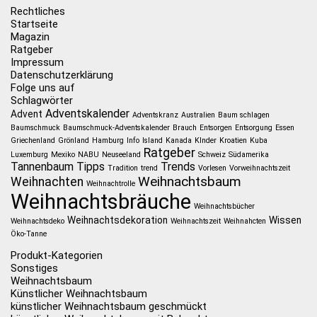
Rechtliches
Startseite
Magazin
Ratgeber
Impressum
Datenschutzerklärung
Folge uns auf
Schlagwörter
Adventskalender
Advent
Adventskranz
Australien
Baum schlagen
Baumschmuck
Baumschmuck-Adventskalender
Brauch
Entsorgen
Entsorgung
Essen
Griechenland
Grönland
Hamburg
Info
Island
Kanada
KInder
Kroatien
Kuba
Ratgeber
Luxemburg
Mexiko
NABU
Neuseeland
Schweiz
Südamerika
Tannenbaum
Tipps
Trends
Tradition
trend
Vorlesen
Vorweihnachtszeit
Weihnachtsbaum
Weihnachten
Weihnachtrolle
Weihnachtsbräuche
Weihnachtsbücher
Weihnachtsdekoration
Wissen
Weihnachtsdeko
Weihnachtszeit
Weihnahcten
Öko-Tanne
Produkt-Kategorien
Sonstiges
Weihnachtsbaum
Künstlicher Weihnachtsbaum
künstlicher Weihnachtsbaum geschmückt