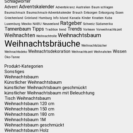
Schlagwörter
Adventskalender
Advent
Adventskranz
Australien
Baum schlagen
Baumschmuck
Baumschmuck-Adventskalender
Brauch
Entsorgen
Entsorgung
Essen
Griechenland
Grönland
Hamburg
Info
Island
Kanada
KInder
Kroatien
Kuba
Ratgeber
Luxemburg
Mexiko
NABU
Neuseeland
Schweiz
Südamerika
Tannenbaum
Tipps
Trends
Tradition
trend
Vorlesen
Vorweihnachtszeit
Weihnachtsbaum
Weihnachten
Weihnachtrolle
Weihnachtsbräuche
Weihnachtsbücher
Weihnachtsdekoration
Wissen
Weihnachtsdeko
Weihnachtszeit
Weihnahcten
Öko-Tanne
Produkt-Kategorien
Sonstiges
Weihnachtsbaum
Künstlicher Weihnachtsbaum
künstlicher Weihnachtsbaum geschmückt
künstlicher Weihnachtsbaum mit Beleuchtung
Tisch Weihnachtsbaum
Weihnachtsbaum 120 cm
Weihnachtsbaum 150 cm
Weihnachtsbaum 180 cm
Weihnachtsbaum 1M
Weihnachtsbaum geschmückt
Weihnachtsbaum Holz