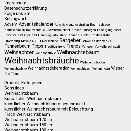
Impressum
Datenschutzerklärung
Folge uns auf
Schlagwörter
Adventskalender
Advent
Adventskranz
Australien
Baum schlagen
Baumschmuck
Baumschmuck-Adventskalender
Brauch
Entsorgen
Entsorgung
Essen
Griechenland
Grönland
Hamburg
Info
Island
Kanada
KInder
Kroatien
Kuba
Ratgeber
Luxemburg
Mexiko
NABU
Neuseeland
Schweiz
Südamerika
Tannenbaum
Tipps
Trends
Tradition
trend
Vorlesen
Vorweihnachtszeit
Weihnachtsbaum
Weihnachten
Weihnachtrolle
Weihnachtsbräuche
Weihnachtsbücher
Weihnachtsdekoration
Wissen
Weihnachtsdeko
Weihnachtszeit
Weihnahcten
Öko-Tanne
Produkt-Kategorien
Sonstiges
Weihnachtsbaum
Künstlicher Weihnachtsbaum
künstlicher Weihnachtsbaum geschmückt
künstlicher Weihnachtsbaum mit Beleuchtung
Tisch Weihnachtsbaum
Weihnachtsbaum 120 cm
Weihnachtsbaum 150 cm
Weihnachtsbaum 180 cm