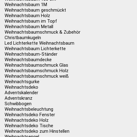
Weihnachtsbaum 1M
Weihnachtsbaum geschmückt
Weihnachtsbaum Holz
Weihnachtsbaum im Topf
Weihnachtsbaum Metall
Weihnachtsbaumschmuck & Zubehör
Christbaumkugeln
Led Lichterkette Weihnachtsbaum
Weihnachtsbaum Lichterkette
Weihnachtsbaum-Ständer
Weihnachtsbaumdecke
Weihnachtsbaumschmuck Glas
Weihnachtsbaumschmuck Holz
Weihnachtsbaumschmuck weiß
Weihnachtsgurke
Weihnachtsdeko
Adventskalender
Adventskranz
Schwibbogen
Weihnachtsbeleuchtung
Weihnachtsdeko Fenster
Weihnachtsdeko Holz
Weihnachtsdeko Tische
Weihnachtsdeko zum Hinstellen
Weihnachtsengel