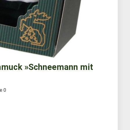
chmuck »Schneemann mit
te
0