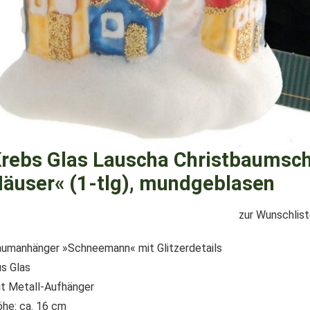
rebs Glas Lauscha Christbaums
äuser« (1-tlg), mundgeblasen
zur Wunschlis
umanhänger »Schneemann« mit Glitzerdetails
s Glas
t Metall-Aufhänger
he: ca. 16 cm