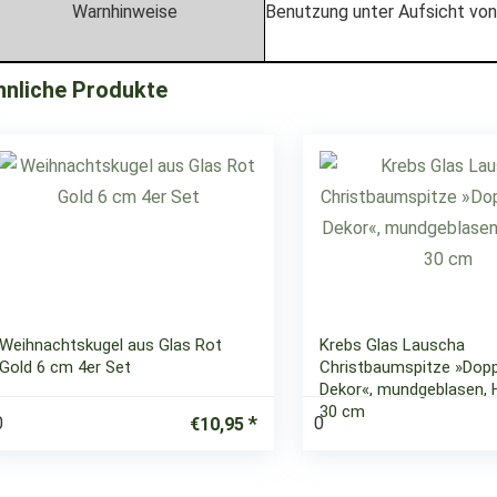
Warnhinweise
Benutzung unter Aufsicht vo
hnliche Produkte
Weihnachtskugel aus Glas Rot
Krebs Glas Lauscha
Gold 6 cm 4er Set
Christbaumspitze »Dopp
Dekor«, mundgeblasen, 
30 cm
0
0
€
10,95