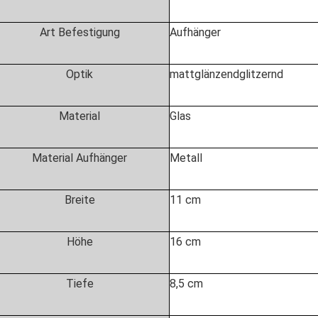
Art Befestigung
Aufhänger
Optik
mattglänzendglitzernd
Material
Glas
Material Aufhänger
Metall
Breite
11 cm
Höhe
16 cm
Tiefe
8,5 cm