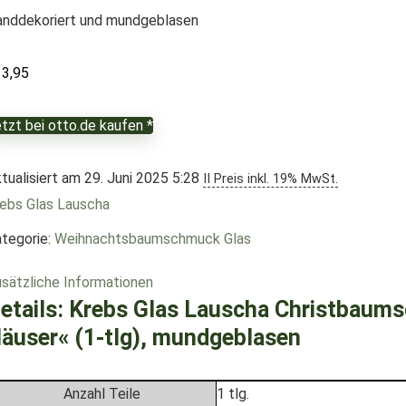
nddekoriert und mundgeblasen
13,95
tzt bei otto.de kaufen *
tualisiert am 29. Juni 2025 5:28
II Preis inkl. 19% MwSt.
ebs Glas Lauscha
tegorie:
Weihnachtsbaumschmuck Glas
sätzliche Informationen
etails:
Krebs Glas Lauscha Christbaum
äuser« (1-tlg), mundgeblasen
Anzahl Teile
1 tlg.