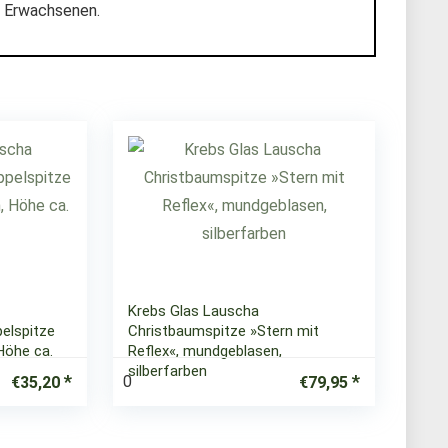
n Erwachsenen.
Krebs Glas Lauscha
elspitze
Christbaumspitze »Stern mit
Höhe ca.
Reflex«, mundgeblasen,
silberfarben
0
€
35,20
€
79,95