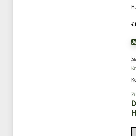
Ha
€
Je
Ak
Kr
Ka
Zu
D
H