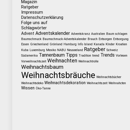
Magazin
Ratgeber
Impressum
Datenschutzerklärung
Folge uns auf
Schlagwörter
Adventskalender
Advent
Adventskranz
Australien
Baum schlagen
Baumschmuck
Baumschmuck-Adventskalender
Brauch
Entsorgen
Entsorgung
Essen
Griechenland
Grönland
Hamburg
Info
Island
Kanada
KInder
Kroatien
Ratgeber
Kuba
Luxemburg
Mexiko
NABU
Neuseeland
Schweiz
Tannenbaum
Tipps
Trends
Südamerika
Tradition
trend
Vorlesen
Weihnachten
Vorweihnachtszeit
Weihnachtrolle
Weihnachtsbaum
Weihnachtsbräuche
Weihnachtsbücher
Weihnachtsdekoration
Weihnachtsdeko
Weihnachtszeit
Weihnahcten
Wissen
Öko-Tanne