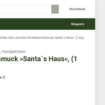
Wunschliste
Magazin
Krebs Glas Lauscha Christbaumschmuck »Santa´s Haus«, (1 tlg.),
muck »Santa´s Haus«, (1
te
0