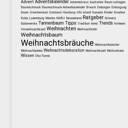
Adventskalender
Advent
Adventskranz
Australien
Baum schlagen
Baumschmuck
Baumschmuck-Adventskalender
Brauch
Entsorgen
Entsorgung
Essen
Griechenland
Grönland
Hamburg
Info
Island
Kanada
KInder
Kroatien
Ratgeber
Kuba
Luxemburg
Mexiko
NABU
Neuseeland
Schweiz
Tannenbaum
Tipps
Trends
Südamerika
Tradition
trend
Vorlesen
Weihnachten
Vorweihnachtszeit
Weihnachtrolle
Weihnachtsbaum
Weihnachtsbräuche
Weihnachtsbücher
Weihnachtsdekoration
Weihnachtsdeko
Weihnachtszeit
Weihnahcten
Wissen
Öko-Tanne