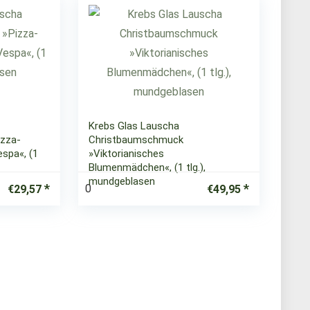
Krebs Glas Lauscha
zza-
Christbaumschmuck
spa«, (1
»Viktorianisches
Blumenmädchen«, (1 tlg.),
mundgeblasen
0
€
29,57
€
49,95