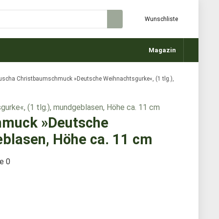
Wunschliste
Magazin
uscha Christbaumschmuck »Deutsche Weihnachtsgurke«, (1 tlg.),
hmuck »Deutsche
eblasen, Höhe ca. 11 cm
te
0