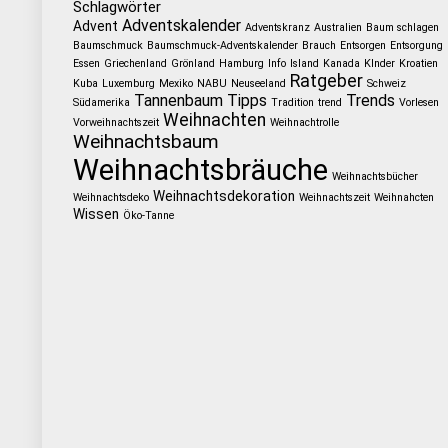
Schlagwörter
Adventskalender
Advent
Adventskranz
Australien
Baum schlagen
Baumschmuck
Baumschmuck-Adventskalender
Brauch
Entsorgen
Entsorgung
Essen
Griechenland
Grönland
Hamburg
Info
Island
Kanada
KInder
Kroatien
Ratgeber
Kuba
Luxemburg
Mexiko
NABU
Neuseeland
Schweiz
Tannenbaum
Tipps
Trends
Südamerika
Tradition
trend
Vorlesen
Weihnachten
Vorweihnachtszeit
Weihnachtrolle
Weihnachtsbaum
Weihnachtsbräuche
Weihnachtsbücher
Weihnachtsdekoration
Weihnachtsdeko
Weihnachtszeit
Weihnahcten
Wissen
Öko-Tanne