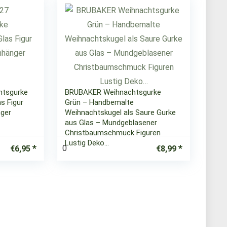
htsgurke
BRUBAKER Weihnachtsgurke
s Figur
Grün – Handbemalte
ger
Weihnachtskugel als Saure Gurke
aus Glas – Mundgeblasener
Christbaumschmuck Figuren
Lustig Deko…
0
€
6,95
€
8,99