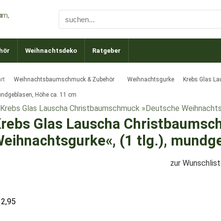
hör
Weihnachtsdeko
Ratgeber
rt
Weihnachtsbaumschmuck & Zubehör
Weihnachtsgurke
Krebs Glas La
ndgeblasen, Höhe ca. 11 cm
rebs Glas Lauscha Christbaumsc
eihnachtsgurke«, (1 tlg.), mundg
zur Wunschlis
12,95